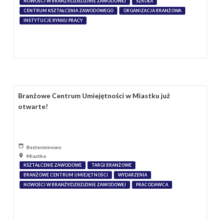
NOWOŚCI W BRANŻY/DZIEDZINIE ZAWODOWEJ
SZKOŁA
CENTRUM KSZTAŁCENIA ZAWODOWEGO
ORGANIZACJA BRANŻOWA
INSTYTUCJE RYNKU PRACY
Branżowe Centrum Umiejętności w Miastku już
otwarte!
Bezterminowo
Miastko
KSZTAŁCENIE ZAWODOWE
TARGI BRANŻOWE
BRANŻOWE CENTRUM UMIEJĘTNOŚCI
WYDARZENIA
NOWOŚCI W BRANŻY/DZIEDZINIE ZAWODOWEJ
PRACODAWCA