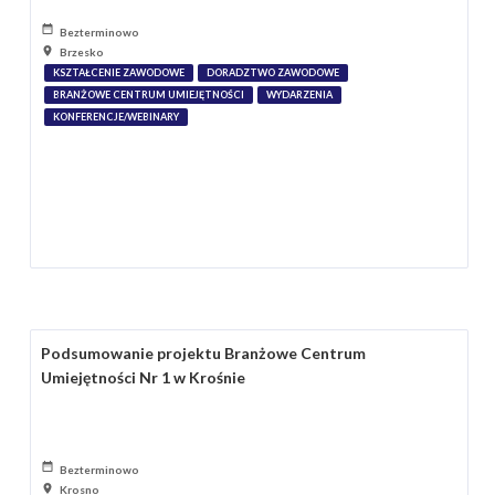
Bezterminowo
Brzesko
KSZTAŁCENIE ZAWODOWE
DORADZTWO ZAWODOWE
BRANŻOWE CENTRUM UMIEJĘTNOŚCI
WYDARZENIA
KONFERENCJE/WEBINARY
Podsumowanie projektu Branżowe Centrum
Umiejętności Nr 1 w Krośnie
Bezterminowo
Krosno