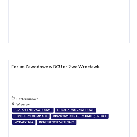
Forum Zawodowe w BCU nr 2 we Wrocławiu
Bezterminowo
Wrocław
KSZTAŁCENIE ZAWODOWE
DORADZTWO ZAWODOWE
KONKURSY I OLIMPIADY
BRANŻOWE CENTRUM UMIEJĘTNOŚCI
WYDARZENIA
KONFERENCJE/WEBINARY