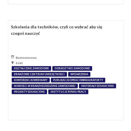
Szkolenia dla techników, czyli co wybrać aby się
czegoś nauczyć
Bezterminowo
Łódź
KSZTAŁCENIE ZAWODOWE
DORADZTWO ZAWODOWE
BRANŻOWE CENTRUM UMIEJĘTNOŚCI
WYDARZENIA
KONFERENCJE/WEBINARY
PUBLIKACJE/OPRACOWANIA/RAPORTY
NOWOŚCI W BRANŻY/DZIEDZINIE ZAWODOWEJ
MATERIAŁY EDUKACYJNE
PROJEKTY EDUKACYJNE
INSTYTUCJE RYNKU PRACY