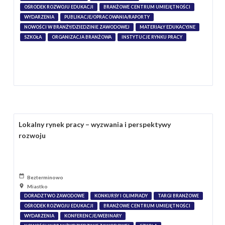
OŚRODEK ROZWOJU EDUKACJI
BRANŻOWE CENTRUM UMIEJĘTNOŚCI
WYDARZENIA
PUBLIKACJE/OPRACOWANIA/RAPORTY
NOWOŚCI W BRANŻY/DZIEDZINIE ZAWODOWEJ
MATERIAŁY EDUKACYJNE
SZKOŁA
ORGANIZACJA BRANŻOWA
INSTYTUCJE RYNKU PRACY
Lokalny rynek pracy – wyzwania i perspektywy
rozwoju
Bezterminowo
Miastko
DORADZTWO ZAWODOWE
KONKURSY I OLIMPIADY
TARGI BRANŻOWE
OŚRODEK ROZWOJU EDUKACJI
BRANŻOWE CENTRUM UMIEJĘTNOŚCI
WYDARZENIA
KONFERENCJE/WEBINARY