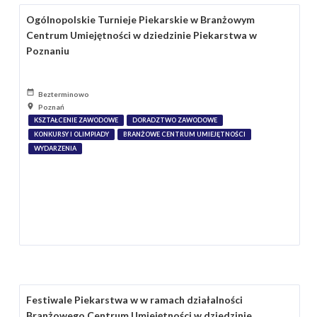
Ogólnopolskie Turnieje Piekarskie w Branżowym
Centrum Umiejętności w dziedzinie Piekarstwa w
Poznaniu
Bezterminowo
Poznań
KSZTAŁCENIE ZAWODOWE
DORADZTWO ZAWODOWE
KONKURSY I OLIMPIADY
BRANŻOWE CENTRUM UMIEJĘTNOŚCI
WYDARZENIA
Festiwale Piekarstwa w w ramach działalności
Branżowego Centrum Umiejętności w dziedzinie