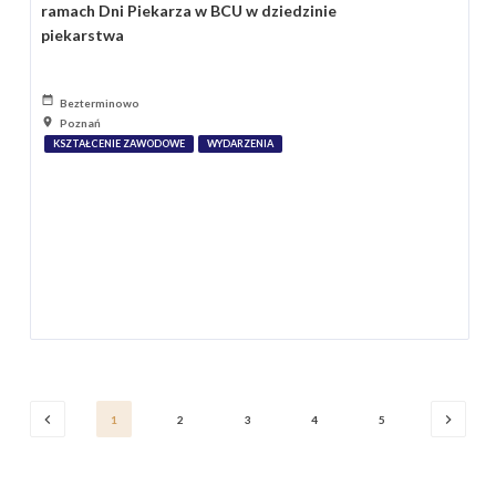
ramach Dni Piekarza w BCU w dziedzinie
piekarstwa
Bezterminowo
Poznań
KSZTAŁCENIE ZAWODOWE
WYDARZENIA
1
2
3
4
5