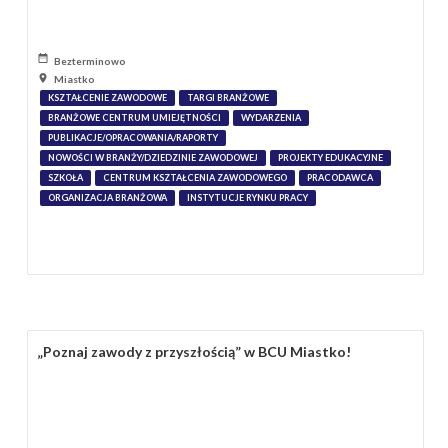
Bezterminowo
Miastko
KSZTAŁCENIE ZAWODOWE
TARGI BRANŻOWE
BRANŻOWE CENTRUM UMIEJĘTNOŚCI
WYDARZENIA
PUBLIKACJE/OPRACOWANIA/RAPORTY
NOWOŚCI W BRANŻY/DZIEDZINIE ZAWODOWEJ
PROJEKTY EDUKACYJNE
SZKOŁA
CENTRUM KSZTAŁCENIA ZAWODOWEGO
PRACODAWCA
ORGANIZACJA BRANŻOWA
INSTYTUCJE RYNKU PRACY
„Poznaj zawody z przyszłością” w BCU Miastko!