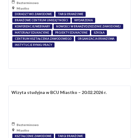
Bezterminowo
Miastko
DORADZTWO ZAWODOWE
TARGI BRANŻOWE
BRANŻOWE CENTRUM UMIEJĘTNOŚCI
WYDARZENIA
KONFERENCJE/WEBINARY
NOWOŚCI W BRANŻY/DZIEDZINIE ZAWODOWEJ
MATERIAŁY EDUKACYJNE
PROJEKTY EDUKACYJNE
SZKOŁA
CENTRUM KSZTAŁCENIA ZAWODOWEGO
ORGANIZACJA BRANŻOWA
INSTYTUCJE RYNKU PRACY
Wizyta studyjna w BCU Miastko – 20.02.2026 r.
Bezterminowo
Miastko
KSZTAŁCENIE ZAWODOWE
TARGI BRANŻOWE