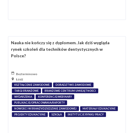
Nauka nie kończy się z dyplomem. Jak dziś wygląda
rynek szkoleń dla techników dentystycznych w
Polsce?
Bezterminowo
Łódź
KSZTAŁCENIE ZAWODOWE
DORADZTWO ZAWODOWE
TARGI BRANŻOWE
BRANŻOWE CENTRUM UMIEJĘTNOŚCI
WYDARZENIA
KONFERENCJE/WEBINARY
PUBLIKACJE/OPRACOWANIA/RAPORTY
NOWOŚCI W BRANŻY/DZIEDZINIE ZAWODOWEJ
MATERIAŁY EDUKACYJNE
PROJEKTY EDUKACYJNE
SZKOŁA
INSTYTUCJE RYNKU PRACY