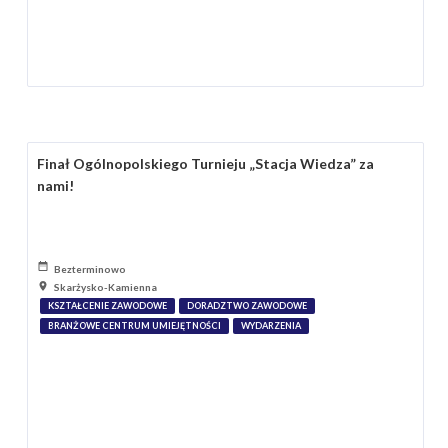
Finał Ogólnopolskiego Turnieju „Stacja Wiedza” za
nami!
Bezterminowo
Skarżysko-Kamienna
KSZTAŁCENIE ZAWODOWE
DORADZTWO ZAWODOWE
BRANŻOWE CENTRUM UMIEJĘTNOŚCI
WYDARZENIA