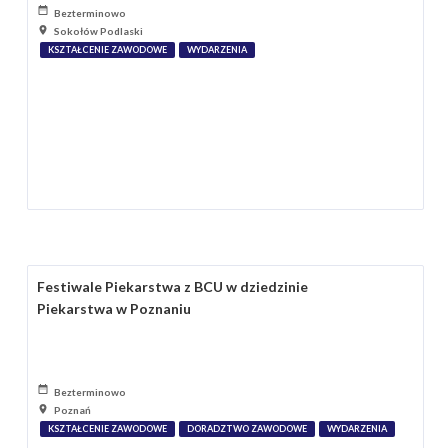
Bezterminowo
Sokołów Podlaski
KSZTAŁCENIE ZAWODOWE
WYDARZENIA
Festiwale Piekarstwa z BCU w dziedzinie
Piekarstwa w Poznaniu
Bezterminowo
Poznań
KSZTAŁCENIE ZAWODOWE
DORADZTWO ZAWODOWE
WYDARZENIA