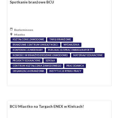
Spotkanie branżowe BCU
Bezterminowo
Miastko
KSZTAŁCENIE ZAWODOWE
TARGI BRANŻOWE
BRANŻOWE CENTRUM UMIEJĘTNOŚCI
WYDARZENIA
KONFERENCJE/WEBINARY
PUBLIKACJE/OPRACOWANIA/RAPORTY
NOWOŚCI W BRANŻY/DZIEDZINIE ZAWODOWEJ
MATERIAŁY EDUKACYJNE
PROJEKTY EDUKACYJNE
SZKOŁA
CENTRUM KSZTAŁCENIA ZAWODOWEGO
PRACODAWCA
ORGANIZACJA BRANŻOWA
INSTYTUCJE RYNKU PRACY
BCU Miastko na Targach ENEX w Kielcach!