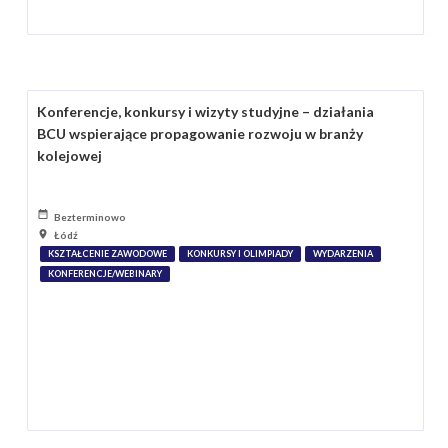
Konferencje, konkursy i wizyty studyjne – działania
BCU wspierające propagowanie rozwoju w branży
kolejowej
Bezterminowo
Łódź
KSZTAŁCENIE ZAWODOWE
KONKURSY I OLIMPIADY
WYDARZENIA
KONFERENCJE/WEBINARY