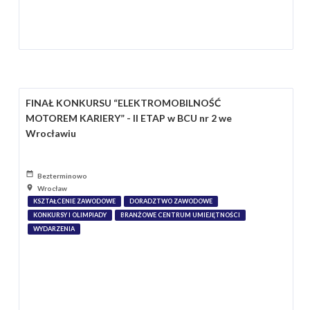
FINAŁ KONKURSU “ELEKTROMOBILNOŚĆ
MOTOREM KARIERY” - II ETAP w BCU nr 2 we
Wrocławiu
Bezterminowo
Wrocław
KSZTAŁCENIE ZAWODOWE
DORADZTWO ZAWODOWE
KONKURSY I OLIMPIADY
BRANŻOWE CENTRUM UMIEJĘTNOŚCI
WYDARZENIA