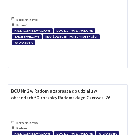
Bezterminowo
Poznań
KSZTAŁCENIE ZAWODOWE
DORADZTWO ZAWODOWE
TARGI BRANŻOWE
BRANŻOWE CENTRUM UMIEJĘTNOŚCI
WYDARZENIA
BCU Nr 2 w Radomiu zaprasza do udziału w
obchodach 50. rocznicy Radomskiego Czerwca ’76
Bezterminowo
Radom
KSZTAŁCENIE ZAWODOWE
DORADZTWO ZAWODOWE
WYDARZENIA