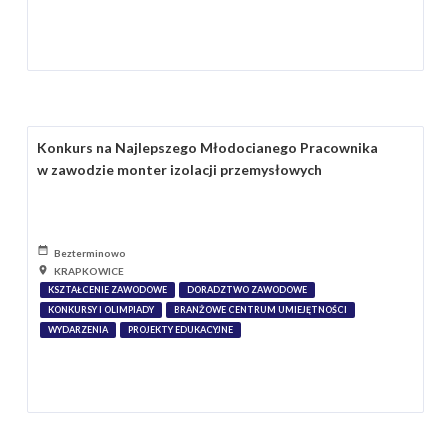
Konkurs na Najlepszego Młodocianego Pracownika
w zawodzie monter izolacji przemysłowych
Bezterminowo
KRAPKOWICE
KSZTAŁCENIE ZAWODOWE
DORADZTWO ZAWODOWE
KONKURSY I OLIMPIADY
BRANŻOWE CENTRUM UMIEJĘTNOŚCI
WYDARZENIA
PROJEKTY EDUKACYJNE