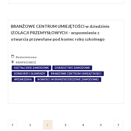
BRANŻOWE CENTRUM UMIEJĘTOŚCI w dziedzinie
IZOLACJI PRZEMYSŁOWYCH - wspomnienie z
otwarcia przywołane pod koniec roku szkolnego
Bezterminowo
KRAPKOWICE
KSZTAŁCENIE ZAWODOWE
DORADZTWO ZAWODOWE
KONKURSY I OLIMPIADY
BRANŻOWE CENTRUM UMIEJĘTNOŚCI
WYDARZENIA
NOWOŚCI W BRANŻY/DZIEDZINIE ZAWODOWEJ
1
2
3
4
5