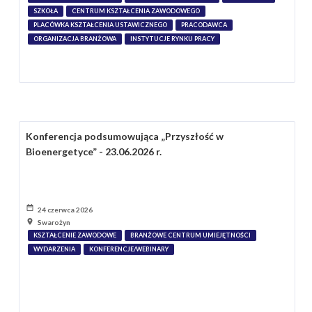
SZKOŁA
CENTRUM KSZTAŁCENIA ZAWODOWEGO
PLACÓWKA KSZTAŁCENIA USTAWICZNEGO
PRACODAWCA
ORGANIZACJA BRANŻOWA
INSTYTUCJE RYNKU PRACY
Konferencja podsumowująca „Przyszłość w
Bioenergetyce” - 23.06.2026 r.
24 czerwca 2026
Swarożyn
KSZTAŁCENIE ZAWODOWE
BRANŻOWE CENTRUM UMIEJĘTNOŚCI
WYDARZENIA
KONFERENCJE/WEBINARY