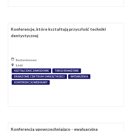
Konferencje, które kształtują przyszłość techniki
dentystycznej
Bezterminowo
Łódź
KSZTAŁCENIE ZAWODOWE
TARGI BRANŻOWE
BRANŻOWE CENTRUM UMIEJĘTNOŚCI
WYDARZENIA
KONFERENCJE/WEBINARY
Konferencja upowszechniająco - ewaluacyjna