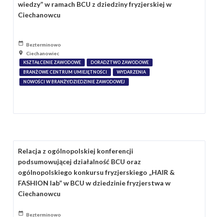
wiedzy” w ramach BCU z dziedziny fryzjerskiej w
Ciechanowcu
Bezterminowo
Ciechanowiec
KSZTAŁCENIE ZAWODOWE
DORADZTWO ZAWODOWE
BRANŻOWE CENTRUM UMIEJĘTNOŚCI
WYDARZENIA
NOWOŚCI W BRANŻY/DZIEDZINIE ZAWODOWEJ
Relacja z ogólnopolskiej konferencji
podsumowującej działalność BCU oraz
ogólnopolskiego konkursu fryzjerskiego „HAIR &
FASHION lab” w BCU w dziedzinie fryzjerstwa w
Ciechanowcu
Bezterminowo