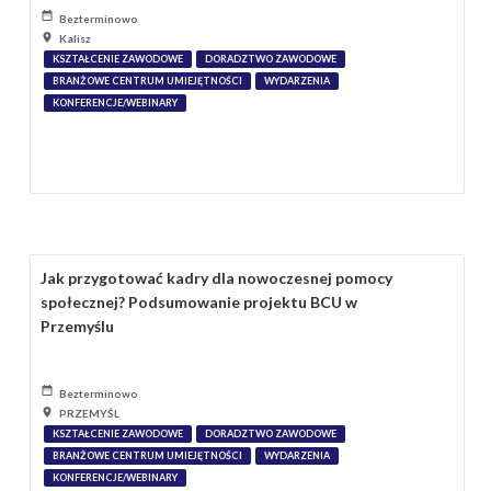
Bezterminowo
Kalisz
KSZTAŁCENIE ZAWODOWE
DORADZTWO ZAWODOWE
BRANŻOWE CENTRUM UMIEJĘTNOŚCI
WYDARZENIA
KONFERENCJE/WEBINARY
Jak przygotować kadry dla nowoczesnej pomocy
społecznej? Podsumowanie projektu BCU w
Przemyślu
Bezterminowo
PRZEMYŚL
KSZTAŁCENIE ZAWODOWE
DORADZTWO ZAWODOWE
BRANŻOWE CENTRUM UMIEJĘTNOŚCI
WYDARZENIA
KONFERENCJE/WEBINARY