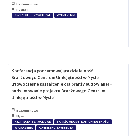
Bezterminowo
Poznań
KSZTAŁCENIE ZAWODOWE
WYDARZENIA
Konferencja podsumowująca działalność
Branżowego Centrum Umiejętności w Nysie
„Nowoczesne kształcenie dla branży budowlanej –
podsumowanie projektu Branżowego Centrum
Umiejętności w Nysie”
Bezterminowo
Nysa
KSZTAŁCENIE ZAWODOWE
BRANŻOWE CENTRUM UMIEJĘTNOŚCI
WYDARZENIA
KONFERENCJE/WEBINARY