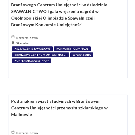
Branżowego Centrum Umiejętności w dziedzinie
SPAWALNICTWO i gala wręczenia nagród w
Ogólnopolskiej Olimpiadzie Spawalniczej i
Branżowym Konkursie Umiejętności
Bezterminowo
Staszów
KSZTAŁCENIE ZAWODOWE
KONKURSY I OLIMPIADY
BRANŻOWE CENTRUM UMIEJĘTNOŚCI
WYDARZENIA
KONFERENCJE/WEBINARY
Pod znakiem wizyt studyjnych w Branżowym
Centrum Umiejętności przemysłu szklarskiego w
Malinowie
Bezterminowo