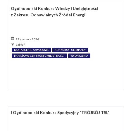
Ogólnopolski Konkurs Wiedzy i Umiejętności
z Zakresu Odnawialnych Źródeł Energii
23 czerwca 2026
Jabłoń
KSZTAŁCENIE ZAWODOWE
KONKURSY I OLIMPIADY
BRANŻOWE CENTRUM UMIEJĘTNOŚCI
WYDARZENIA
I Ogólnopolski Konkurs Spedycyjny "TRÓJBÓJ TSL"