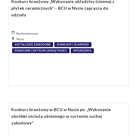
Konkurs branżowy „Wykonanie okładziny ściennej z
płytek ceramicznych” – BCU w Nysie zaprasza do
udziału
Bezterminowo
Nysa
KSZTAŁCENIE ZAWODOWE
KONKURSY I OLIMPIADY
BRANŻOWE CENTRUM UMIEJĘTNOŚCI
WYDARZENIA
Konkurs branżowy w BCU w Nysie pn. „Wykonanie
obróbki ościeża okiennego w systemie suchej
zabudowy”