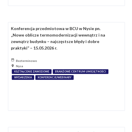
Konferencja przedmiotowa w BCU w Nysie pn.
„Nowe oblicze termomodernizacji wewnątrz i na
zewnątrz budynku – najczęstsze błędy i dobre
praktyki” – 15.05.2026 r.
Bezterminowo
Nysa
KSZTAŁCENIE ZAWODOWE
BRANŻOWE CENTRUM UMIEJĘTNOŚCI
WYDARZENIA
KONFERENCJE/WEBINARY