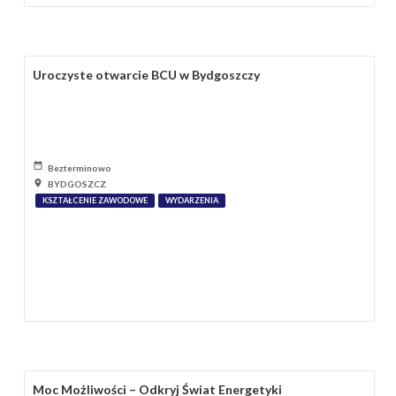
Uroczyste otwarcie BCU w Bydgoszczy
Bezterminowo
BYDGOSZCZ
KSZTAŁCENIE ZAWODOWE
WYDARZENIA
Moc Możliwości – Odkryj Świat Energetyki