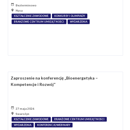
Bezterminowo
Nysa
KSZTAŁCENIE ZAWODOWE
KONKURSY I OLIMPIADY
BRANŻOWE CENTRUM UMIEJĘTNOŚCI
WYDARZENIA
Zaproszenie na konferencję „Bioenergetyka –
Kompetencje i Rozwój”
27 maja 2026
Swarożyn
KSZTAŁCENIE ZAWODOWE
BRANŻOWE CENTRUM UMIEJĘTNOŚCI
WYDARZENIA
KONFERENCJE/WEBINARY