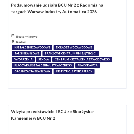
Podsumowanie udziału BCU Nr 2 z Radomia na
targach Warsaw Industry Automatica 2026
Bezterminowo
Radom
KSZTAŁCENIE ZAWODOWE
DORADZTWO ZAWODOWE
TARGI BRANŻOWE
BRANŻOWE CENTRUM UMIEJĘTNOŚCI
WYDARZENIA
SZKOŁA
CENTRUM KSZTAŁCENIA ZAWODOWEGO
PLACÓWKA KSZTAŁCENIA USTAWICZNEGO
PRACODAWCA
ORGANIZACJA BRANŻOWA
INSTYTUCJE RYNKU PRACY
Wizyta przedstawicieli BCU ze Skarżyska-
Kamiennej w BCU Nr 2