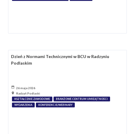
Dzień z Normami Technicznymi w BCU w Radzyniu
Podlaskim
26 maja 2026
Radzyń Podlaski
KSZTAŁCENIE ZAWODOWE
BRANŻOWE CENTRUM UMIEJĘTNOŚCI
WYDARZENIA
KONFERENCJE/WEBINARY