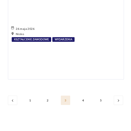
26 maja 2026
Nisko
KSZTAŁCENIE ZAWODOWE
WYDARZENIA
1
2
3
4
5