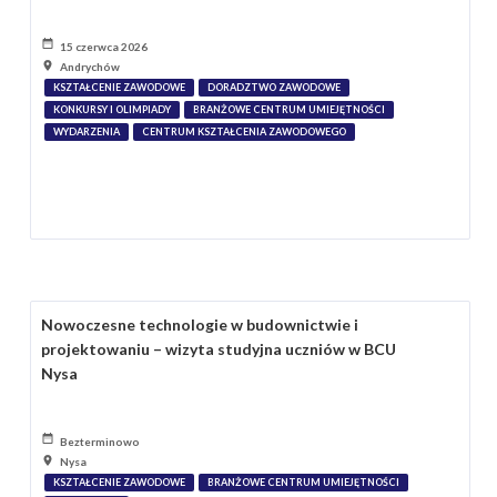
15 czerwca 2026
Andrychów
KSZTAŁCENIE ZAWODOWE
DORADZTWO ZAWODOWE
KONKURSY I OLIMPIADY
BRANŻOWE CENTRUM UMIEJĘTNOŚCI
WYDARZENIA
CENTRUM KSZTAŁCENIA ZAWODOWEGO
Nowoczesne technologie w budownictwie i
projektowaniu – wizyta studyjna uczniów w BCU
Nysa
Bezterminowo
Nysa
KSZTAŁCENIE ZAWODOWE
BRANŻOWE CENTRUM UMIEJĘTNOŚCI