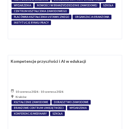
WYDARZENIA
NOWOŚCI W BRANŻY/DZIEDZINIE ZAWODOWEJ
SZKOŁA
CENTRUM KSZTAŁCENIA ZAWODOWEGO
PLACÓWKA KSZTAŁCENIA USTAWICZNEGO
ORGANIZACJA BRANŻOWA
INSTYTUCJE RYNKU PRACY
Kompetencje przyszłości i AI w edukacji
10 czerwca 2026 - 10 czerwca 2026
Kraków
KSZTAŁCENIE ZAWODOWE
DORADZTWO ZAWODOWE
BRANŻOWE CENTRUM UMIEJĘTNOŚCI
WYDARZENIA
KONFERENCJE/WEBINARY
SZKOŁA