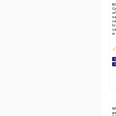
BC
G
of
na
z
lo
za
w 
S
S
Wy
ge