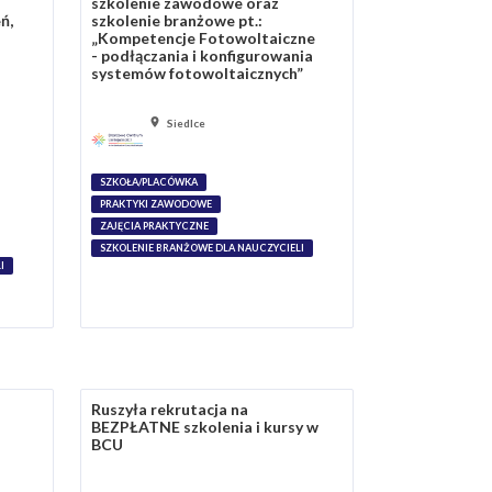
szkolenie zawodowe oraz
ń,
szkolenie branżowe pt.:
„Kompetencje Fotowoltaiczne
- podłączania i konfigurowania
systemów fotowoltaicznych”
Siedlce
SZKOŁA/PLACÓWKA
PRAKTYKI ZAWODOWE
ZAJĘCIA PRAKTYCZNE
SZKOLENIE BRANŻOWE DLA NAUCZYCIELI
I
Ruszyła rekrutacja na
BEZPŁATNE szkolenia i kursy w
BCU