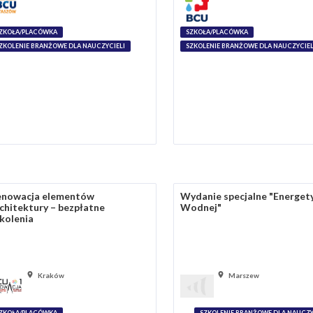
ZKOŁA/PLACÓWKA
SZKOŁA/PLACÓWKA
ZKOLENIE BRANŻOWE DLA NAUCZYCIELI
SZKOLENIE BRANŻOWE DLA NAUCZYCIEL
enowacja elementów
Wydanie specjalne "Energet
chitektury – bezpłatne
Wodnej"
kolenia
Kraków
Marszew
ZKOŁA/PLACÓWKA
SZKOLENIE BRANŻOWE DLA NAUCZY