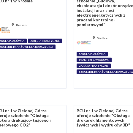
U nr 1 w Krośnie
szkolenie „Budowa,
eksploatacja i dozór urządze
instalacji oraz sieci
elektroenergetycznych z
pracami kontrolno-
pomiarowymi”
Krosno
Siedlce
ZKOŁA/PLACÓWKA
ZAJĘCIA PRAKTYCZNE
ZKOLENIE BRANŻOWE DLA NAUCZYCIELI
SZKOŁA/PLACÓWKA
PRAKTYKI ZAWODOWE
ZAJĘCIA PRAKTYCZNE
SZKOLENIE BRANŻOWE DLA NAUCZYCIEL
U nr 1 w Zielonej Górze
BCU nr 1 w Zielonej Górze
eruje szkolenie "Obsługa
oferuje szkolenie "Obsługa
otera drukująco-tnącego i
drukarek filamentowych,
aserowego CO2"
żywicznych i wydruków 3D"