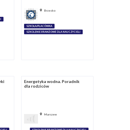
Brzesko
I
SZKOŁA/PLACÓWKA
SZKOLENIE BRANŻOWE DLA NAUCZYCIELI
yki
Energetyka wodna. Poradnik
dla rodziców
Marszew
CIELI
SZKOLENIE BRANŻOWE DLA NAUCZYCIELI