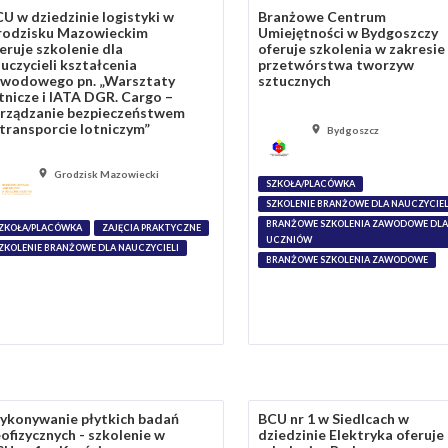
U w dziedzinie logistyki w
Branżowe Centrum
rodzisku Mazowieckim
Umiejętności w Bydgoszczy
eruje szkolenie dla
oferuje szkolenia w zakresie
uczycieli kształcenia
przetwórstwa tworzyw
awodowego pn. „Warsztaty
sztucznych
tnicze i IATA DGR. Cargo –
rządzanie bezpieczeństwem
transporcie lotniczym”
Bydgoszcz
Grodzisk Mazowiecki
SZKOŁA/PLACÓWKA
SZKOLENIE BRANŻOWE DLA NAUCZYCIEL
BRANŻOWE SZKOLENIA ZAWODOWE DLA
ZKOŁA/PLACÓWKA
ZAJĘCIA PRAKTYCZNE
UCZNIÓW
ZKOLENIE BRANŻOWE DLA NAUCZYCIELI
BRANŻOWE SZKOLENIA ZAWODOWE
konywanie płytkich badań
BCU nr 1 w Siedlcach w
ofizycznych - szkolenie w
dziedzinie Elektryka oferuje