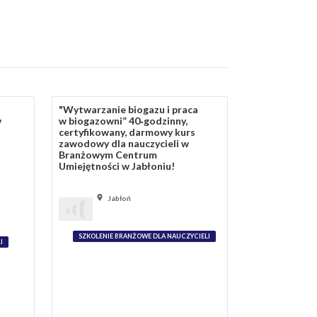
"Wytwarzanie biogazu i praca
w
w biogazowni” 40‑godzinny,
certyfikowany, darmowy kurs
zawodowy dla nauczycieli w
Branżowym Centrum
Umiejętności w Jabłoniu!
Jabłoń
SZKOLENIE BRANŻOWE DLA NAUCZYCIELI
I