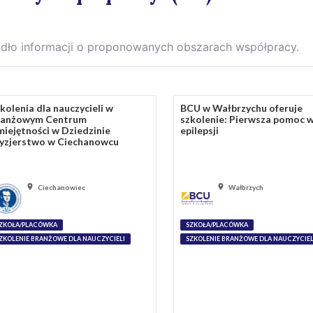
dło informacji o proponowanych obszarach współpracy.
kolenia dla nauczycieli w
BCU w Wałbrzychu oferuje
ranżowym Centrum
szkolenie: Pierwsza pomoc 
iejętności w Dziedzinie
epilepsji
yzjerstwo w Ciechanowcu
Ciechanowiec
Wałbrzych
ZKOŁA/PLACÓWKA
SZKOŁA/PLACÓWKA
ZKOLENIE BRANŻOWE DLA NAUCZYCIELI
SZKOLENIE BRANŻOWE DLA NAUCZYCIEL