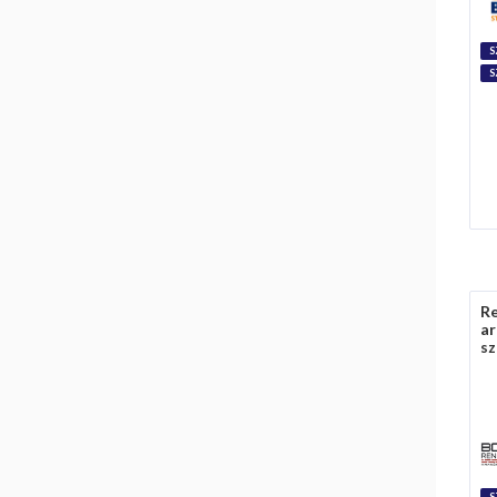
S
S
R
ar
sz
S