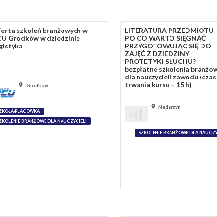
erta szkoleń branżowych w
LITERATURA PRZEDMIOTU 
U Grodków w dziedzinie
PO CO WARTO SIĘGNĄĆ
gistyka
PRZYGOTOWUJĄC SIĘ DO
ZAJĘĆ Z DZIEDZINY
PROTETYKI SŁUCHU? -
bezpłatne szkolenia branżo
dla nauczycieli zawodu (czas
trwania kursu – 15 h)
Grodków
Nadarzyn
ZKOŁA/PLACÓWKA
ZKOLENIE BRANŻOWE DLA NAUCZYCIELI
SZKOLENIE BRANŻOWE DLA NAUCZY