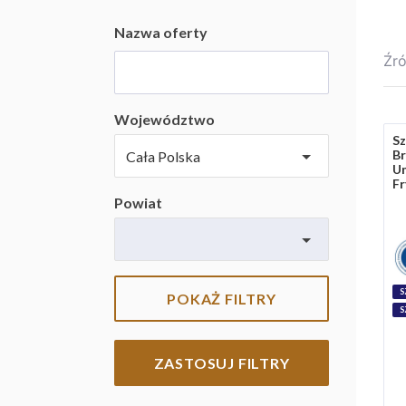
Nazwa oferty
Źró
Województwo
Sz
B
Um
Fr
Powiat
S
POKAŻ FILTRY
S
ZASTOSUJ FILTRY