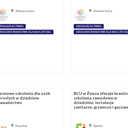
Zielona Góra
Zielona Góra
ZKOŁA/PLACÓWKA
SZKOŁA/PLACÓWKA
ZKOLENIE BRANŻOWE DLA NAUCZYCIELI
SZKOLENIE BRANŻOWE DLA NAUCZYCIEL
rmowe szkolenia dla osób
BCU w Żywcu oferuje branż
rosłych w dziedzinie
szkolenia zawodowe w
pawalnictwo
dziedzinie: instalacje
sanitarne, grzewcze i gazow
Staszów
Żywiec