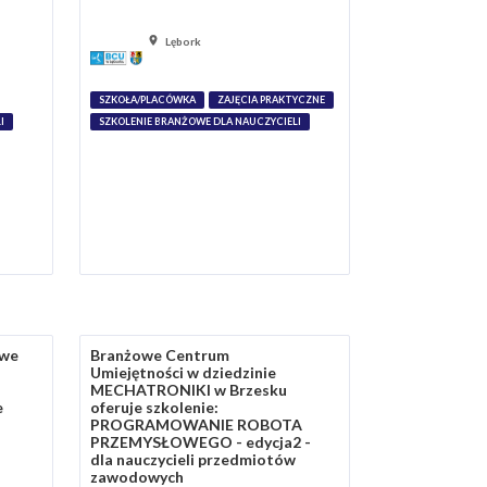
Lębork
SZKOŁA/PLACÓWKA
ZAJĘCIA PRAKTYCZNE
I
SZKOLENIE BRANŻOWE DLA NAUCZYCIELI
owe
Branżowe Centrum
Umiejętności w dziedzinie
MECHATRONIKI w Brzesku
e
oferuje szkolenie:
PROGRAMOWANIE ROBOTA
PRZEMYSŁOWEGO - edycja2 -
dla nauczycieli przedmiotów
zawodowych