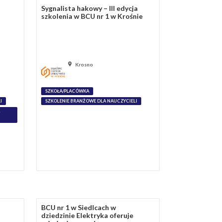
Sygnalista hakowy – III edycja
szkolenia w BCU nr 1 w Krośnie
Krosno
SZKOŁA/PLACÓWKA
I
SZKOLENIE BRANŻOWE DLA NAUCZYCIELI
BCU nr 1 w Siedlcach w
dziedzinie Elektryka oferuje