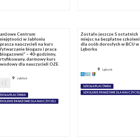
ranżowe Centrum
Zostało jeszcze 5 ostatnich
iejętności w Jabłoniu
miejsc na bezpłatne szkolen
prasza nauczycieli na kurs
dla osób dorosłych w BCU w
ytwarzanie biogazu i praca
Lęborku
biogazowni” – 40-godzinny,
rtyfikowany, darmowy kurs
wodowy dla nauczycieli OZE
Lębork
Jabłoń
SZKOŁA/PLACÓWKA
SZKOLENIE BRANŻOWE DLA NAUCZYCIEL
ZKOŁA/PLACÓWKA
ZKOLENIE BRANŻOWE DLA NAUCZYCIELI