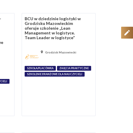
–
BCU w dziedzinie logistyki w
Grodzisku Mazowieckim
oferuje szkolenie „Lean
Management w logistyce.
Team Leader w logistyce”
we
Grodzisk Mazowiecki
SZKOŁA/PLACÓWKA
ZAJĘCIA PRAKTYCZNE
SZKOLENIE BRANŻOWE DLA NAUCZYCIELI
CIELI