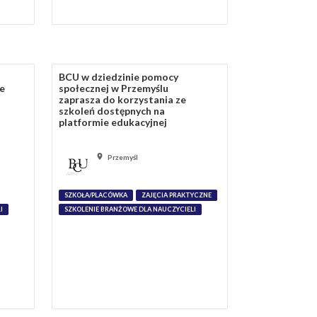
BCU w dziedzinie pomocy
ie
społecznej w Przemyślu
zaprasza do korzystania ze
szkoleń dostępnych na
platformie edukacyjnej
Przemyśl
SZKOŁA/PLACÓWKA
ZAJĘCIA PRAKTYCZNE
I
SZKOLENIE BRANŻOWE DLA NAUCZYCIELI