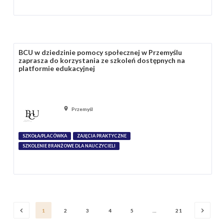
BCU w dziedzinie pomocy społecznej w Przemyślu
zaprasza do korzystania ze szkoleń dostępnych na
platformie edukacyjnej
Przemyśl
SZKOŁA/PLACÓWKA
ZAJĘCIA PRAKTYCZNE
SZKOLENIE BRANŻOWE DLA NAUCZYCIELI
1
2
3
4
5
…
21