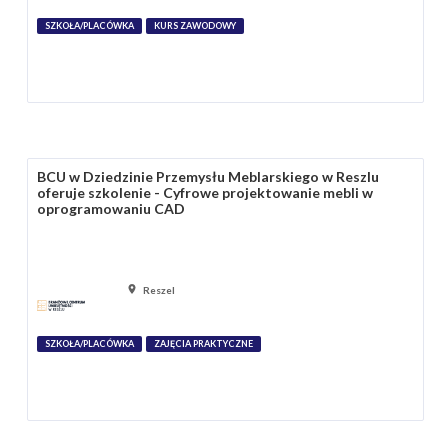
SZKOŁA/PLACÓWKA
KURS ZAWODOWY
BCU w Dziedzinie Przemysłu Meblarskiego w Reszlu
oferuje szkolenie - Cyfrowe projektowanie mebli w
oprogramowaniu CAD
Reszel
SZKOŁA/PLACÓWKA
ZAJĘCIA PRAKTYCZNE