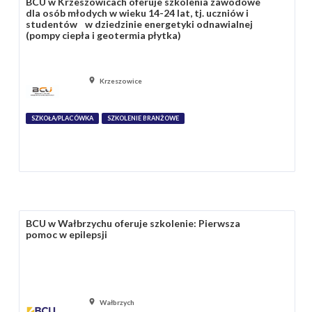
BCU w Krzeszowicach oferuje szkolenia zawodowe
dla osób młodych w wieku 14-24 lat, tj. uczniów i
studentów w dziedzinie energetyki odnawialnej
(pompy ciepła i geotermia płytka)
Krzeszowice
SZKOŁA/PLACÓWKA
SZKOLENIE BRANŻOWE
BCU w Wałbrzychu oferuje szkolenie: Pierwsza
pomoc w epilepsji
Wałbrzych