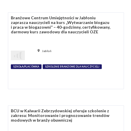
Branżowe Centrum Umiejętności w Jabłoniu
zaprasza nauczycieli na kurs „Wytwarzanie biogazu
i praca w biogazowni” – 40-godzinny, certyfikowany,
darmowy kurs zawodowy dla nauczycieli OZE
Jabłoń
SZKOŁA/PLACÓWKA
SZKOLENIE BRANŻOWE DLA NAUCZYCIELI
BCU w Kalwarii Zebrzydowskiej oferuje szkolenie z
zakresu: Monitorowanie i prognozowanie trendów
modowych w branży obuwniczej