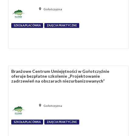
Gołotczyzna
SZKOŁA/PLACÓWKA
ZAJĘCIA PRAKTYCZNE
Branżowe Centrum Umiejętności w Gołotczyźnie
oferuje bezpłatne szkolenie „Projektowanie
zadrzewień na obszarach niezurbanizowanych”
Gołotczyzna
SZKOŁA/PLACÓWKA
ZAJĘCIA PRAKTYCZNE