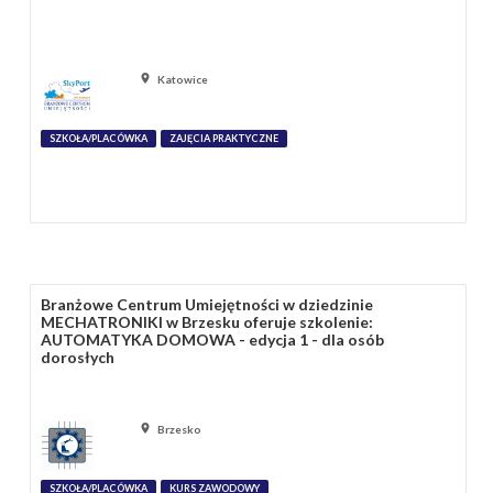
Katowice
SZKOŁA/PLACÓWKA
ZAJĘCIA PRAKTYCZNE
Branżowe Centrum Umiejętności w dziedzinie
MECHATRONIKI w Brzesku oferuje szkolenie:
AUTOMATYKA DOMOWA - edycja 1 - dla osób
dorosłych
Brzesko
SZKOŁA/PLACÓWKA
KURS ZAWODOWY