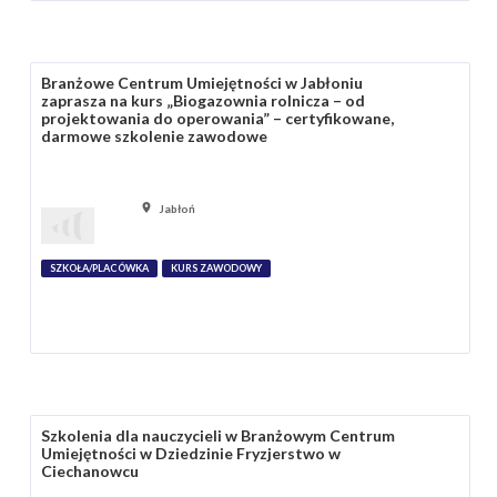
Branżowe Centrum Umiejętności w Jabłoniu
zaprasza na kurs „Biogazownia rolnicza – od
projektowania do operowania” – certyfikowane,
darmowe szkolenie zawodowe
Jabłoń
SZKOŁA/PLACÓWKA
KURS ZAWODOWY
Szkolenia dla nauczycieli w Branżowym Centrum
Umiejętności w Dziedzinie Fryzjerstwo w
Ciechanowcu