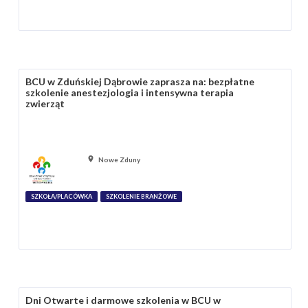
BCU w Zduńskiej Dąbrowie zaprasza na: bezpłatne
szkolenie anestezjologia i intensywna terapia
zwierząt
Nowe Zduny
SZKOŁA/PLACÓWKA
SZKOLENIE BRANŻOWE
Dni Otwarte i darmowe szkolenia w BCU w