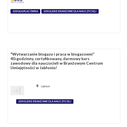
SZKOŁA/PLACÓWKA
SZKOLENIE BRANŻOWE DLA NAUCZYCIELI
"Wytwarzanie biogazu i praca w biogazowni”
40‑godzinny, certyfikowany, darmowy kurs
zawodowy dla nauczycieli w Branżowym Centrum
Umiejętności w Jabłoniu!
Jabłoń
SZKOLENIE BRANŻOWE DLA NAUCZYCIELI