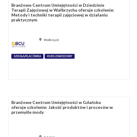
Branżowe Centrum Umiejętności w Dziedzinie
Terapii Zajęciowej w Wałbrzychu oferuje szkolenie:
Metody i techniki terapii zajęciowej w działaniu
praktycznym
Wałbrzych
SZKOŁA/PLACÓWKA
KURS ZAWODOWY
Branżowe Centrum Umiejętności w Gdańsku
oferuje szkolenie: Jakość produktów i procesów w
przemyśle mody