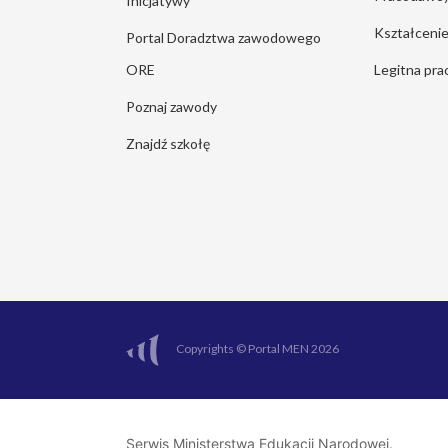
Inicjatywy
Kształcen
Portal Doradztwa zawodowego
ORE
Legitna pra
Poznaj zawody
Znajdź szkołę
Copyrights © Portal MEN 2026
Serwis Ministerstwa Edukacji Narodowej.