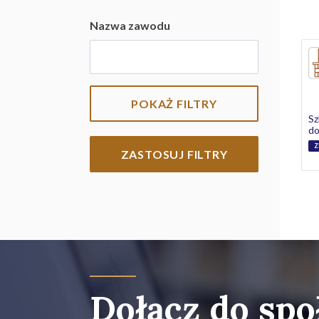
Nazwa zawodu
POKAŻ FILTRY
Sz
do
Z
ZASTOSUJ FILTRY
Dołącz do spo