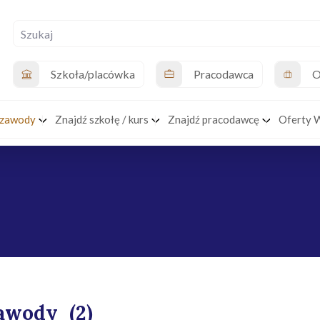
Szkoła/placówka
Pracodawca
O
 zawody
Znajdź szkołę / kurs
Znajdź pracodawcę
Oferty 
awody
(2)