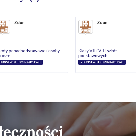
Zdun
Zdun
koły ponadpodstawowe i osoby
Klasy VII i VIII szkół
rosłe
podstawowych
DUŃSTWO I KOMINKARSTWO
ZDUŃSTWO I KOMINKARSTWO
łeczności