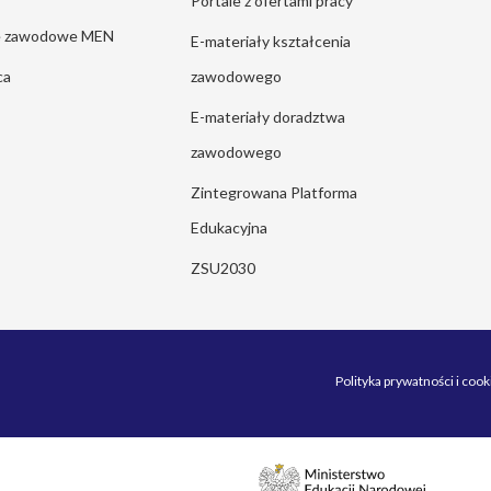
Portale z ofertami pracy
ie zawodowe MEN
E-materiały kształcenia
ca
zawodowego
E-materiały doradztwa
zawodowego
Zintegrowana Platforma
Edukacyjna
ZSU2030
Polityka prywatności i cook