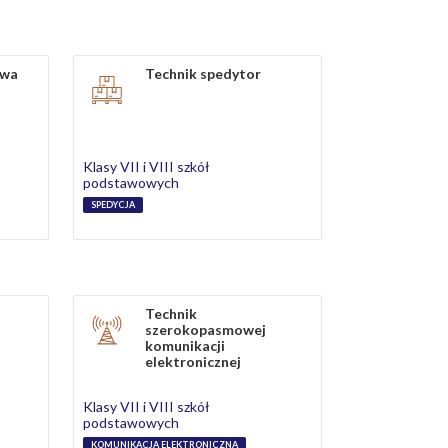
twa
Technik spedytor
Klasy VII i VIII szkół
podstawowych
SPEDYCJA
Technik
szerokopasmowej
komunikacji
elektronicznej
Klasy VII i VIII szkół
podstawowych
KOMUNIKACJA ELEKTRONICZNA