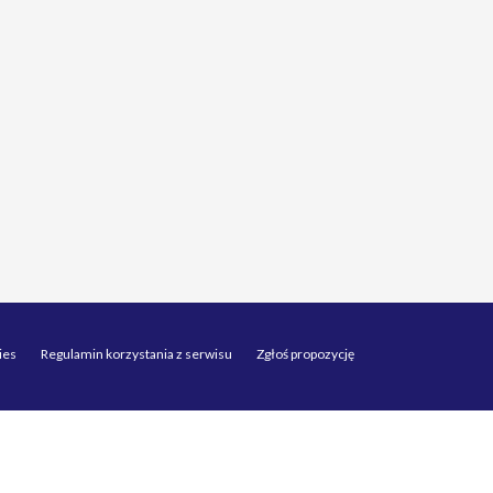
ies
Regulamin korzystania z serwisu
Zgłoś propozycję