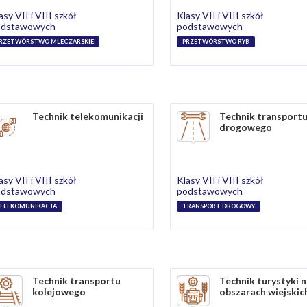
asy VII i VIII szkół
Klasy VII i VIII szkół
odstawowych
podstawowych
RZETWÓRSTWO MLECZARSKIE
PRZETWÓRSTWO RYB
Technik telekomunikacji
Technik transport
drogowego
asy VII i VIII szkół
Klasy VII i VIII szkół
odstawowych
podstawowych
ELEKOMUNIKACJA
TRANSPORT DROGOWY
Technik transportu
Technik turystyki 
kolejowego
obszarach wiejskic