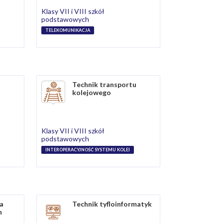
Klasy VII i VIII szkół
podstawowych
TELEKOMUNIKACJA
u
Technik transportu
kolejowego
Klasy VII i VIII szkół
podstawowych
INTEROPERACYJNOŚĆ SYSTEMU KOLEI
na
Technik tyfloinformatyk
h