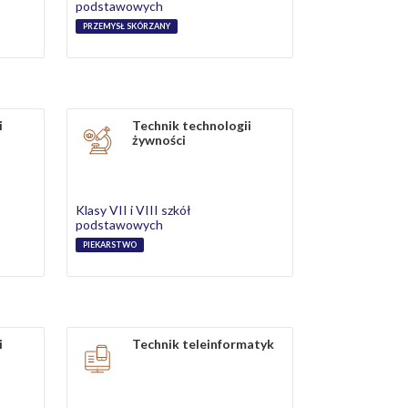
podstawowych
PRZEMYSŁ SKÓRZANY
i
Technik technologii
żywności
Klasy VII i VIII szkół
podstawowych
PIEKARSTWO
i
Technik teleinformatyk