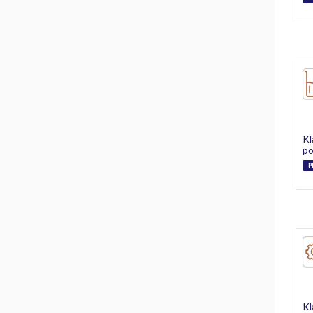
Kl
p
P
Kl