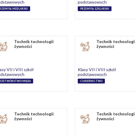
odstawowych
podstawowych
RZEMYSŁ MEBLARSKI
PRZEMYSŁ SZKLARSKI
Technik technologii
Technik technologi
żywności
żywności
asy VII i VIII szkół
Klasy VII i VIII szkół
odstawowych
podstawowych
RZETWÓRSTWO MIĘSA
CUKIERNICTWO
Technik technologii
Technik technologi
żywności
żywności