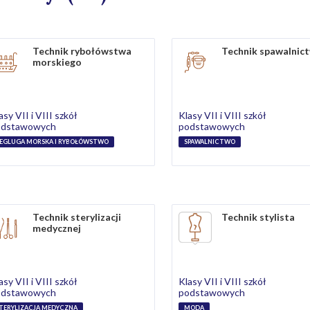
Technik rybołówstwa
Technik spawalnic
morskiego
asy VII i VIII szkół
Klasy VII i VIII szkół
odstawowych
podstawowych
EGLUGA MORSKA I RYBOŁÓWSTWO
SPAWALNICTWO
Technik sterylizacji
Technik stylista
medycznej
asy VII i VIII szkół
Klasy VII i VIII szkół
odstawowych
podstawowych
TERYLIZACJA MEDYCZNA
MODA