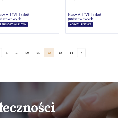
asy VII i VIII szkół
Klasy VII i VIII szkół
odstawowych
podstawowych
RANSPORT KOLEJOWY
AGROTURYSTYKA
1
…
10
11
12
13
14
łeczności