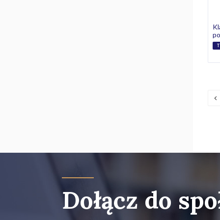
Kl
p
T
Dołącz do spo