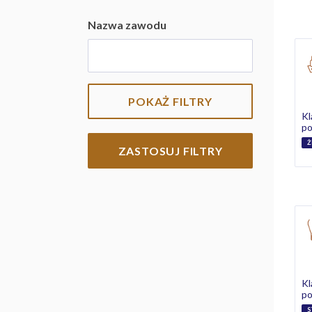
Nazwa zawodu
POKAŻ FILTRY
Kl
p
Ż
ZASTOSUJ FILTRY
Kl
p
S