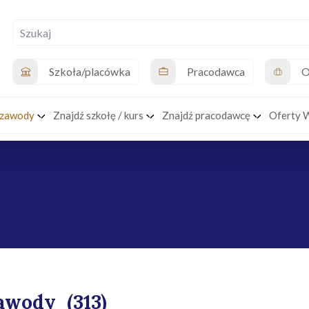
Szkoła/placówka
Pracodawca
O
 zawody
Znajdź szkołę / kurs
Znajdź pracodawcę
Oferty 
awody
(313)