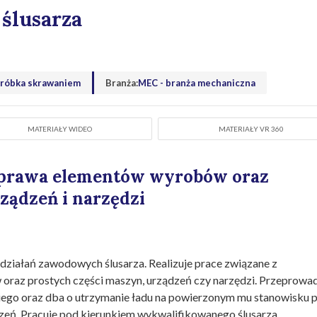
ślusarza
bróbka skrawaniem
Branża:
MEC - branża mechaniczna
MATERIAŁY WIDEO
MATERIAŁY VR 360
aprawa elementów wyrobów oraz
ządzeń i narzędzi
działań zawodowych ślusarza. Realizuje prace związane z
raz prostych części maszyn, urządzeń czy narzędzi. Przeprowa
iego oraz dba o utrzymanie ładu na powierzonym mu stanowisku 
dzeń. Pracuje pod kierunkiem wykwalifikowanego ślusarza.