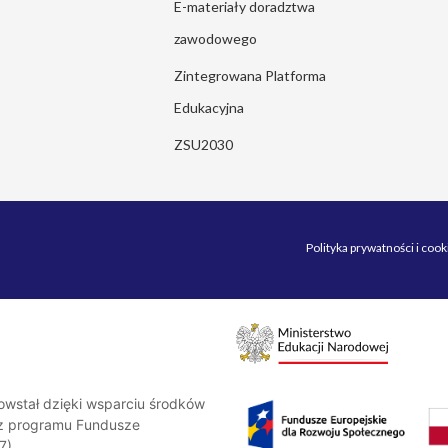
E-materiały doradztwa
zawodowego
Zintegrowana Platforma
Edukacyjna
ZSU2030
Polityka prywatności i cook
stał dzięki wsparciu środków
y z programu Fundusze
7)