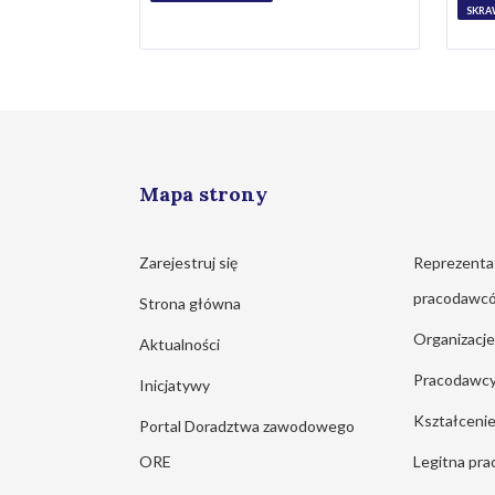
SKRA
Mapa strony
Zarejestruj się
Reprezenta
pracodawc
Strona główna
Organizacj
Aktualności
Pracodawc
Inicjatywy
Kształcen
Portal Doradztwa zawodowego
ORE
Legitna pra