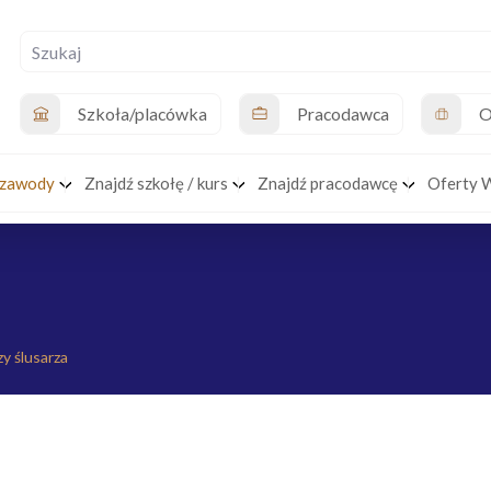
Szkoła/placówka
Pracodawca
O
 zawody
Znajdź szkołę / kurs
Znajdź pracodawcę
Oferty 
y ślusarza