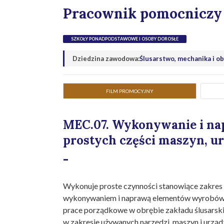
Pracownik pomocniczy 
SZKOŁY PONADPODSTAWOWE I OSOBY DOROSŁE
Dziedzina zawodowa:
Ślusarstwo, mechanika i o
FILM PROMOCYJNY
MEC.07. Wykonywanie i n
prostych części maszyn, ur
-
Wykonuje proste czynności stanowiące zakres 
wykonywaniem i naprawą elementów wyrobów o
prace porządkowe w obrębie zakładu ślusarsk
w zakresie używanych narzędzi, maszyn i urzą