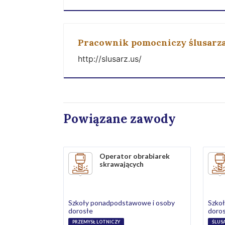
Pracownik pomocniczy ślusarz
http://slusarz.us/
Powiązane zawody
Operator obrabiarek
skrawających
Szkoły ponadpodstawowe i osoby
Szko
dorosłe
doro
PRZEMYSŁ LOTNICZY
ŚLUS