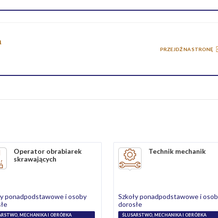
a
PRZEJDŹ NA STRONĘ
Operator obrabiarek
Technik mechanik
skrawających
ły ponadpodstawowe i osoby
Szkoły ponadpodstawowe i oso
słe
dorosłe
ARSTWO, MECHANIKA I OBRÓBKA
ŚLUSARSTWO, MECHANIKA I OBRÓBKA