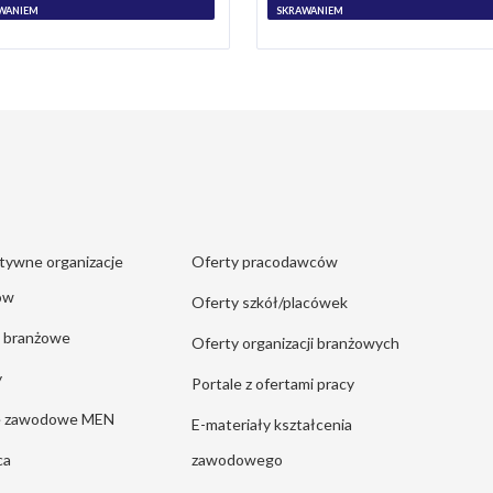
WANIEM
SKRAWANIEM
tywne organizacje
Oferty pracodawców
ów
Oferty szkół/placówek
e branżowe
Oferty organizacji branżowych
y
Portale z ofertami pracy
ie zawodowe MEN
E-materiały kształcenia
ca
zawodowego