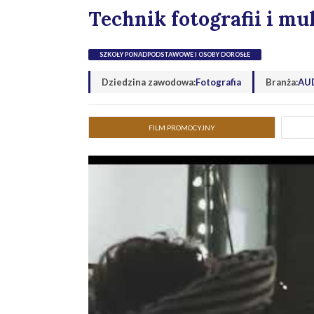
Technik fotografii i m
SZKOŁY PONADPODSTAWOWE I OSOBY DOROSŁE
Dziedzina zawodowa:
Fotografia
Branża:
AUD
FILM PROMOCYJNY