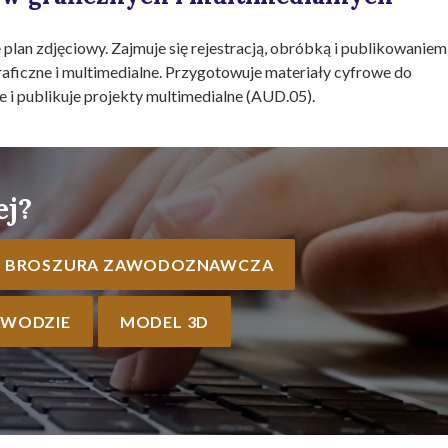
plan zdjęciowy. Zajmuje się rejestracją, obróbką i publikowaniem
raficzne i multimedialne. Przygotowuje materiały cyfrowe do
i publikuje projekty multimedialne (AUD.05).
ej?
BROSZURA ZAWODOZNAWCZA
AWODZIE
MODEL 3D