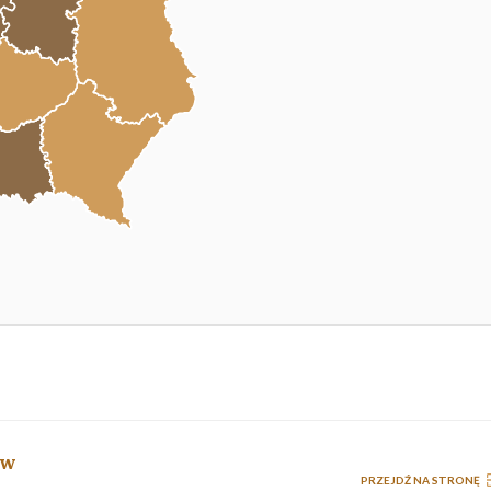
ów
PRZEJDŹ NA STRONĘ