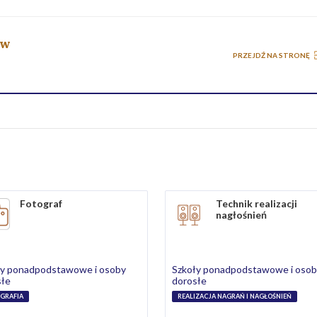
ów
PRZEJDŹ NA STRONĘ
Fotograf
Technik realizacji
nagłośnień
ły ponadpodstawowe i osoby
Szkoły ponadpodstawowe i oso
słe
dorosłe
GRAFIA
REALIZACJA NAGRAŃ I NAGŁOŚNIEŃ