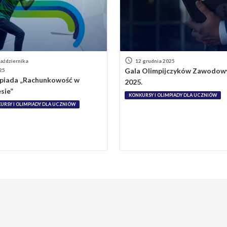
października
12 grudnia 2025
Gala Olimpijczyków Zawodow
25
piada „Rachunkowość w
2025.
sie”
KONKURSY I OLIMPIADY DLA UCZNIÓW
URSY I OLIMPIADY DLA UCZNIÓW