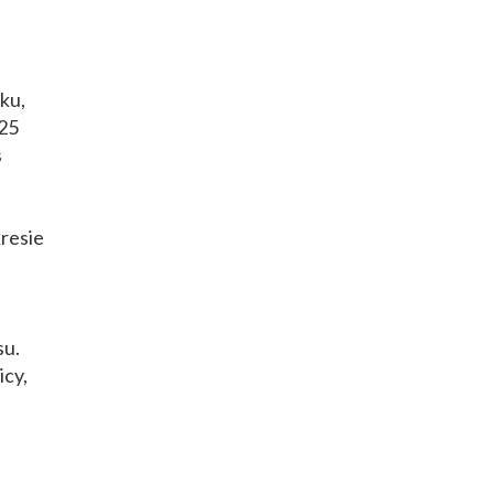
ku,
 25
s
resie
u
su.
icy,