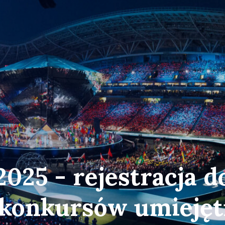
2025 - rejestracja d
 konkursów umiejęt