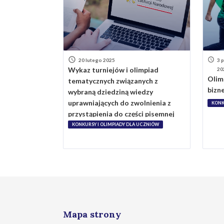
20 lutego 2025
3 
Wykaz turniejów i olimpiad
20
Olim
tematycznych związanych z
bizne
wybraną dziedziną wiedzy
uprawniających do zwolnienia z
KONK
przystąpienia do części pisemnej
egzaminu zawodowego w roku
KONKURSY I OLIMPIADY DLA UCZNIÓW
szkolnym 2025/2026 -
AKTUALIZACJA
Mapa strony