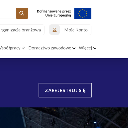
rganizacja branżowa
Moje Konto
Współpracy
Doradztwo zawodowe
Więcej
ZAREJESTRUJ SIĘ