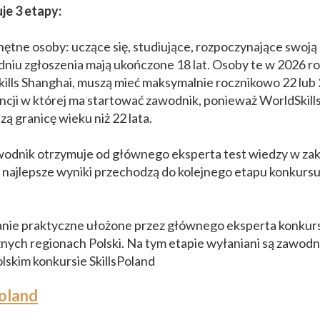
je 3 etapy:
hętne osoby: uczące się, studiujące, rozpoczynające swoją
dniu zgłoszenia mają ukończone 18 lat. Osoby te w 2026 ro
kills Shanghai, muszą mieć maksymalnie rocznikowo 22 lub
encji w której ma startować zawodnik, ponieważ WorldSkill
ą granicę wieku niż 22 lata.
awodnik otrzymuje od głównego eksperta test wiedzy w zak
y najlepsze wyniki przechodzą do kolejnego etapu konkurs
danie praktyczne ułożone przez głównego eksperta konkur
nych regionach Polski. Na tym etapie wyłaniani są zawodn
lskim konkursie SkillsPoland
Poland