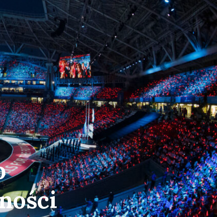
o
ności