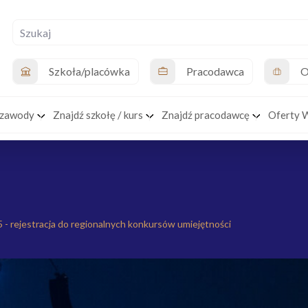
Szkoła/placówka
Pracodawca
O
 zawody
Znajdź szkołę / kurs
Znajdź pracodawcę
Oferty 
5 - rejestracja do regionalnych konkursów umiejętności