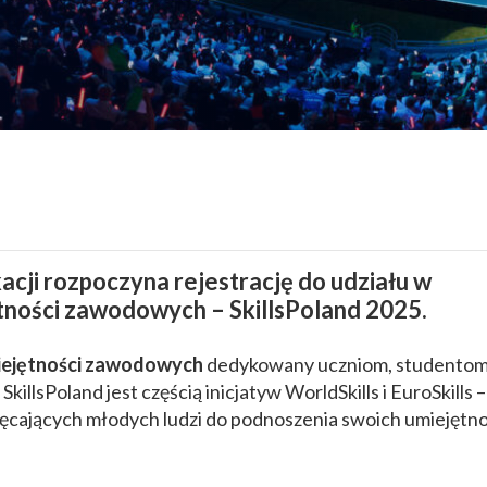
cji rozpoczyna rejestrację do udziału w
tności zawodowych – SkillsPoland 2025.
iejętności zawodowych
dedykowany uczniom, studento
illsPoland jest częścią inicjatyw WorldSkills i EuroSkills –
ających młodych ludzi do podnoszenia swoich umiejętno