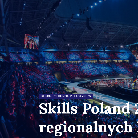
KONKURSY I OLIMPIADY DLA UCZNIÓW
Skills Poland 
regionalnych