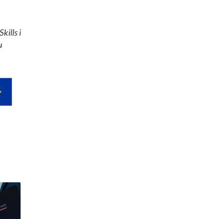
ills i
u