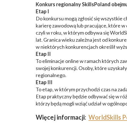
Konkurs regionalny SkillsPoland obejmu
Etap I
Do konkursu mogą zgłosić się wszystkie c
karierę zawodową lub pracujące, które w 
czyli w roku, w którym odbywa się WorldS
lat. Granica wieku zależna jest od konkur
w niektórych konkurencjach określił wyższ
Etap II
To eliminacje online w ramach których z
swojej konkurencji. Osoby, które uzyskał
regionalnego.
Etap III
To etap, w którym przychodzi czas na za
Etap praktyczny będzie odbywać się w róż
którzy będą mogli wziąć udział w ogólnopo
Więcej informacji:
WorldSkills 