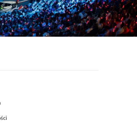
m
ści