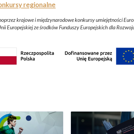
onkursy regionalne
oprzez krajowe i międzynarodowe konkursy umiejętności EuroSk
Unii Europejskiej ze środków Funduszy Europejskich dla Rozwoj