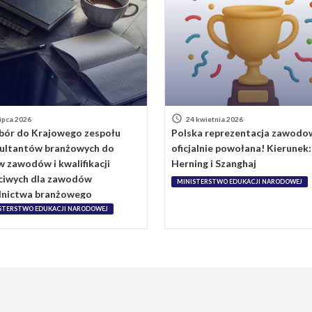
lipca 2026
24 kwietnia 2026
nabór do Krajowego zespołu
Polska reprezentacja zawod
ultantów branżowych do
oficjalnie powołana! Kierunek:
w zawodów i kwalifikacji
Herning i Szanghaj
ciwych dla zawodów
MINISTERSTWO EDUKACJI NARODOWEJ
lnictwa branżowego
STERSTWO EDUKACJI NARODOWEJ