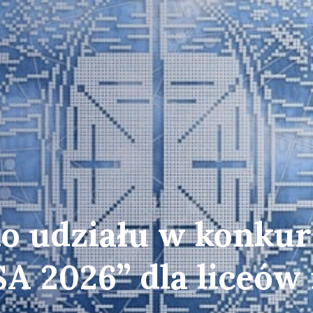
o udziału w konkur
A 2026” dla liceów 