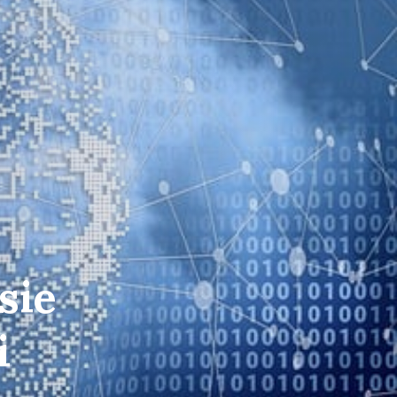
sie
i