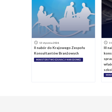
13 stycznia 2026
3 
II nabór do Krajowego Zespołu
III 
Konsultantów Branżowych
kons
spra
MINISTERSTWO EDUKACJI NARODOWEJ
właś
szko
MINI