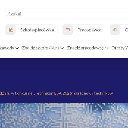
Szkoła/placówka
Pracodawca
O
 zawody
Znajdź szkołę / kurs
Znajdź pracodawcę
Oferty 
działu w konkursie „Technikon ESA 2026” dla liceów i techników