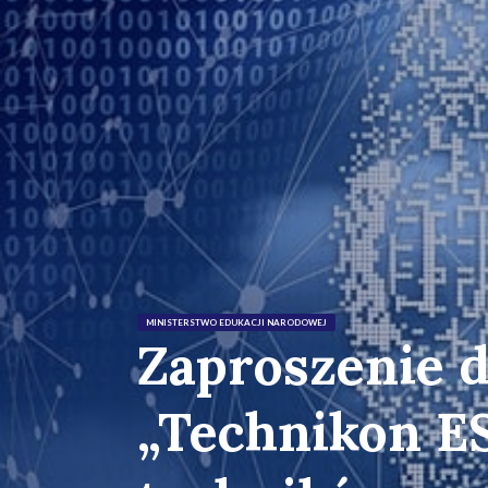
MINISTERSTWO EDUKACJI NARODOWEJ
Zaproszenie d
„Technikon ES