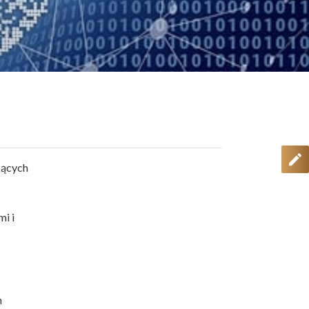
cących
i i
m