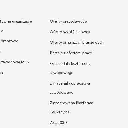
tywne organizacje
Oferty pracodawców
ów
Oferty szkół/placówek
e branżowe
Oferty organizacji branżowych
y
Portale z ofertami pracy
ie zawodowe MEN
E-materiały kształcenia
ca
zawodowego
E-materiały doradztwa
zawodowego
Zintegrowana Platforma
Edukacyjna
ZSU2030