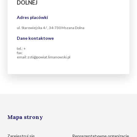
DOLNEJ
Adres placówki
ul. Starowiejska 4 / , 34-730 Mszana Dolna
Dane kontaktowe
tel.: +
fax:
email: zsti@powiat.limanowski.pl
Mapa strony
Zarejestruj się
Reprezentatywne organizacje