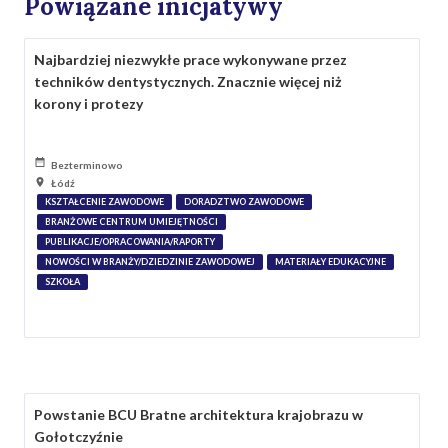
Powiązane inicjatywy
Najbardziej niezwykłe prace wykonywane przez
techników dentystycznych. Znacznie więcej niż
korony i protezy
Bezterminowo
Łódź
KSZTAŁCENIE ZAWODOWE
DORADZTWO ZAWODOWE
BRANŻOWE CENTRUM UMIEJĘTNOŚCI
PUBLIKACJE/OPRACOWANIA/RAPORTY
NOWOŚCI W BRANŻY/DZIEDZINIE ZAWODOWEJ
MATERIAŁY EDUKACYJNE
SZKOŁA
Powstanie BCU Bratne architektura krajobrazu w
Gołotczyźnie