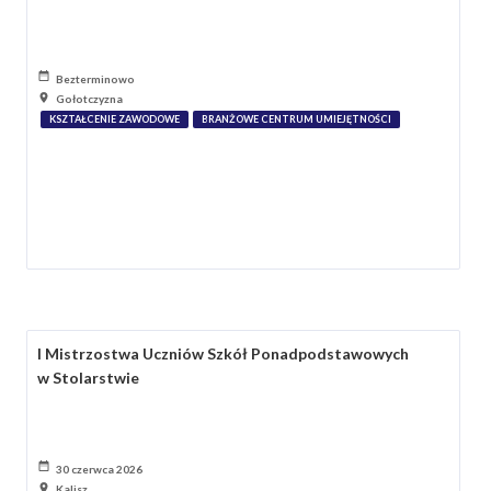
Bezterminowo
Gołotczyzna
KSZTAŁCENIE ZAWODOWE
BRANŻOWE CENTRUM UMIEJĘTNOŚCI
I Mistrzostwa Uczniów Szkół Ponadpodstawowych
w Stolarstwie
30 czerwca 2026
Kalisz