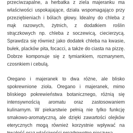
przeciwzapalne, a herbatka z ziela majeranku ma
właściwości uspokajające, działa wspomagająco przy
przeziębieniach i bólach głowy. Idealny do chleba z
mąk razowych, żytnich, z dodatkiem roślin
strączkowych np. chleba z soczewicą, ciecierzycą.
Sprawdza się również jako dodatek chleba na kwasie,
bułek, placków pita, focacci, a także do ciasta na pizzę.
Dobrze komponuje się z tymiankiem, rozmarynem,
czosnkiem i cebulą.
Oregano i majeranek to dwa różne, ale blisko
spokrewnione zioła.
Oregano i majeranek, mimo
bliskiego pokrewieństwa botanicznego, różnią się
intensywnością aromatu oraz zastosowaniem
kulinarnym. W piekarstwie pełnią nie tylko funkcję
smakowo-aromatyczną, ale dzięki zawartości olejków
eterycznych mogą również korzystnie wpływać na
trwałość oraz właściwości prozdrowotne pieczywa.