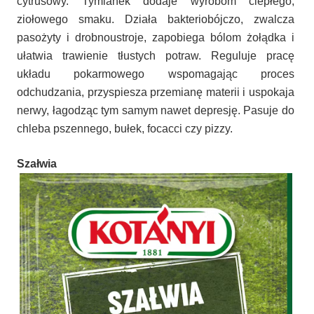
cytrusowy. Tymianek dodaje wyrobom ciepłego,
ziołowego smaku. Działa bakteriobójczo, zwalcza
pasożyty i drobnoustroje, zapobiega bólom żołądka i
ułatwia trawienie tłustych potraw. Reguluje pracę
układu pokarmowego wspomagając proces
odchudzania, przyspiesza przemianę materii i uspokaja
nerwy, łagodząc tym samym nawet depresję. Pasuje do
chleba pszennego, bułek, focacci czy pizzy.
Szałwia