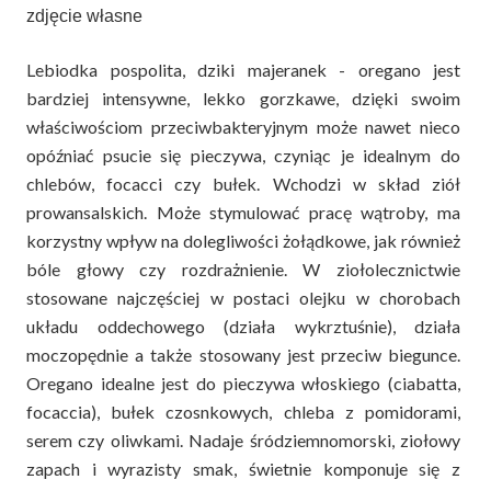
zdjęcie własne
Lebiodka pospolita, dziki majeranek - oregano jest
bardziej intensywne, lekko gorzkawe, dzięki swoim
właściwościom przeciwbakteryjnym może nawet nieco
opóźniać psucie się pieczywa, czyniąc je idealnym do
chlebów, focacci czy bułek. Wchodzi w skład ziół
prowansalskich. Może stymulować pracę wątroby, ma
korzystny wpływ na dolegliwości żołądkowe, jak również
bóle głowy czy rozdrażnienie. W ziołolecznictwie
stosowane najczęściej w postaci olejku w chorobach
układu oddechowego (działa wykrztuśnie), działa
moczopędnie a także stosowany jest przeciw biegunce.
Oregano idealne jest do pieczywa włoskiego (ciabatta,
focaccia), bułek czosnkowych, chleba z pomidorami,
serem czy oliwkami. Nadaje śródziemnomorski, ziołowy
zapach i wyrazisty smak, świetnie komponuje się z