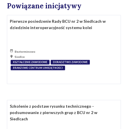
Powiązane inicjatywy
Pierwsze posiedzenie Rady BCU nr 2 w Siedlcach w
dziedzinie interoperacyjność systemu kolei
Bezterminowo
Siedlce
KSZTAŁCENIE ZAWODOWE
DORADZTWO ZAWODOWE
BRANŻOWE CENTRUM UMIEJĘTNOŚCI
Szkolenie z podstaw rysunku technicznego -
podsumowanie z pierwszych grup z BCU nr 2 w
Siedlcach