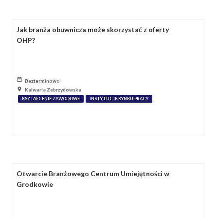
Jak branża obuwnicza może skorzystać z oferty
OHP?
Bezterminowo
Kalwaria Zebrzydowska
KSZTAŁCENIE ZAWODOWE
INSTYTUCJE RYNKU PRACY
Otwarcie Branżowego Centrum Umiejętności w
Grodkowie