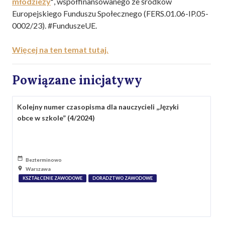
młodzieży
”
, współfinansowanego ze środków
Europejskiego Funduszu Społecznego (FERS.01.06-IP.05-
0002/23). #FunduszeUE.
Więcej na ten temat tutaj.
Powiązane inicjatywy
Kolejny numer czasopisma dla nauczycieli „Języki
obce w szkole” (4/2024)
Bezterminowo
Warszawa
KSZTAŁCENIE ZAWODOWE
DORADZTWO ZAWODOWE