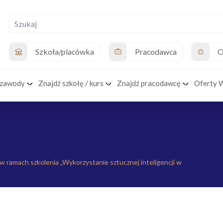
Szkoła/placówka
Pracodawca
O
 zawody
Znajdź szkołę / kurs
Znajdź pracodawcę
Oferty 
w ramach szkolenia „Wykorzystanie sztucznej inteligencji w