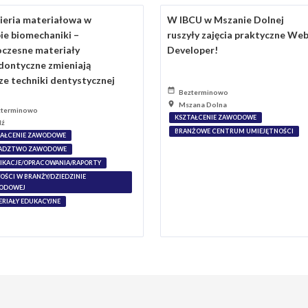
nieria materiałowa w
W IBCU w Mszanie Dolnej
ie biomechaniki –
ruszyły zajęcia praktyczne We
czesne materiały
Developer!
dontyczne zmieniają
ze techniki dentystycznej
Bezterminowo
Mszana Dolna
zterminowo
KSZTAŁCENIE ZAWODOWE
dź
BRANŻOWE CENTRUM UMIEJĘTNOŚCI
TAŁCENIE ZAWODOWE
ADZTWO ZAWODOWE
IKACJE/OPRACOWANIA/RAPORTY
ŚCI W BRANŻY/DZIEDZINIE
ODOWEJ
RIAŁY EDUKACYJNE