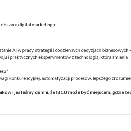
z obszaru digital marketingu
stanie AI w pracy, strategii i codziennych decyzjach biznesowych –
zwoju i praktycznych eksperymentów z technologią, która zmienia
esu?
zewagi konkurencyjnej, automatyzacji procesów, lepszego zrozumie
ików i jesteśmy dumni, że IBCU może być miejscem, gdzie te