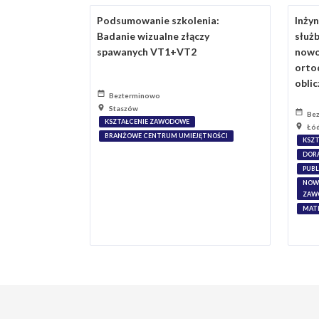
Podsumowanie szkolenia:
Inży
Badanie wizualne złączy
służb
spawanych VT1+VT2
nowo
orto
oblic
Bezterminowo
Staszów
Be
KSZTAŁCENIE ZAWODOWE
Łó
BRANŻOWE CENTRUM UMIEJĘTNOŚCI
KSZ
DOR
PUBL
NOWO
ZAW
MATE