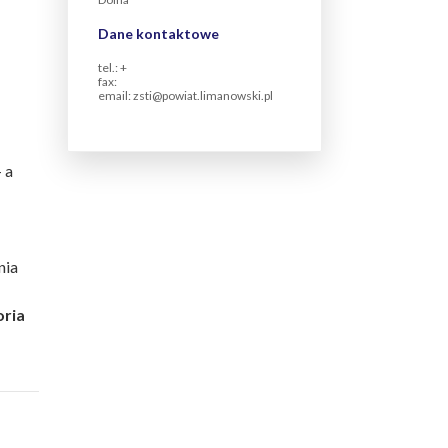
Dane kontaktowe
tel.: +
fax:
email: zsti@powiat.limanowski.pl
 a
nia
oria