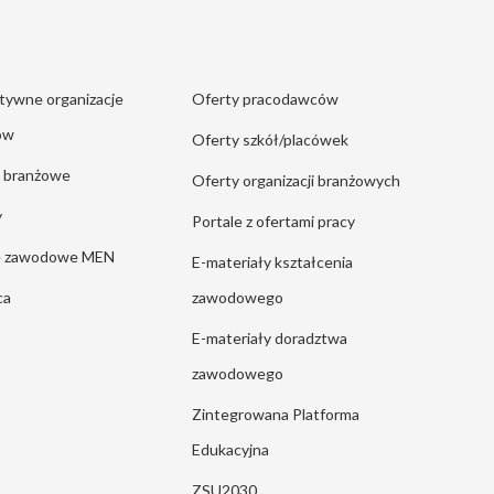
tywne organizacje
Oferty pracodawców
ów
Oferty szkół/placówek
e branżowe
Oferty organizacji branżowych
y
Portale z ofertami pracy
ie zawodowe MEN
E-materiały kształcenia
ca
zawodowego
E-materiały doradztwa
zawodowego
Zintegrowana Platforma
Edukacyjna
ZSU2030