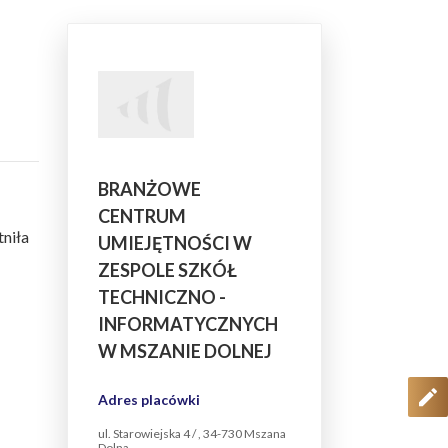
BRANŻOWE
CENTRUM
tniła
UMIEJĘTNOŚCI W
ZESPOLE SZKÓŁ
TECHNICZNO -
INFORMATYCZNYCH
W MSZANIE DOLNEJ
Adres placówki
ul. Starowiejska 4 / , 34-730 Mszana
Dolna