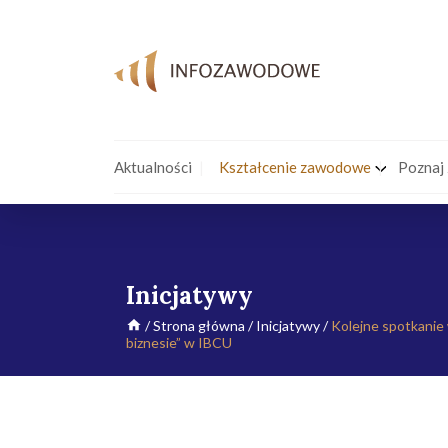
Aktualności
Kształcenie zawodowe
Poznaj
Inicjatywy
/
Strona główna
/
Inicjatywy
/
Kolejne spotkanie 
biznesie” w IBCU