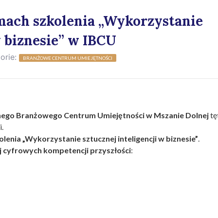
mach szkolenia „Wykorzystanie
w biznesie” w IBCU
orie:
BRANŻOWE CENTRUM UMIEJĘTNOŚCI
cznego Branżowego Centrum Umiejętności w Mszanie Dolnej
tę
i.
lenia „Wykorzystanie sztucznej inteligencji w biznesie”
.
ój cyfrowych kompetencji przyszłości
: