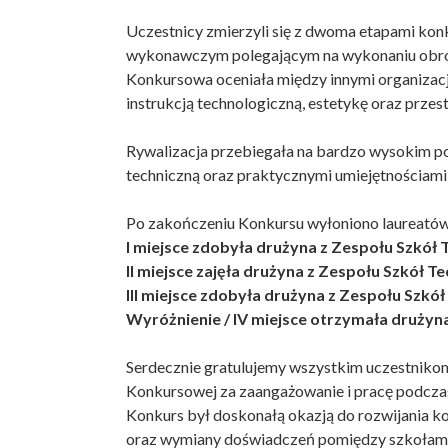
Uczestnicy zmierzyli się z dwoma etapami kon
wykonawczym polegającym na wykonaniu obrób
Konkursowa oceniała między innymi organizacj
instrukcją technologiczną, estetykę oraz przes
Rywalizacja przebiegała na bardzo wysokim poz
techniczną oraz praktycznymi umiejętnościam
Po zakończeniu Konkursu wyłoniono laureatów
I miejsce zdobyła drużyna z Zespołu Szkół
II miejsce zajęła drużyna z Zespołu Szkół T
III miejsce zdobyła drużyna z Zespołu Szk
Wyróżnienie / IV miejsce otrzymała druży
Serdecznie gratulujemy wszystkim uczestniko
Konkursowej za zaangażowanie i pracę podcza
Konkurs był doskonałą okazją do rozwijania 
oraz wymiany doświadczeń pomiędzy szkołami