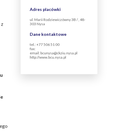
Adres placówki
ul. Marii Rodziewiczówny 3B / , 48-
 z
303 Nysa
Dane kontaktowe
tel.: +77 506 51 00
fax:
email: bcunysa@ckziu.nysa.pl
http://www.bcu.nysa.pl
lu
ie
wego