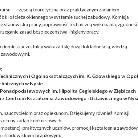
kursu — częścią teoretyczną oraz praktycznym zadaniem
ki ościeża okiennego w systemie suchej zabudowy. Komisja
ę stanowiska pracy, poprawność techniczną wykonania, zgodność
trzeganie zasad bezpieczeństwa i higieny pracy.
iomie, a uczestnicy wykazali się dużą dokładnością, wiedzą
i zawodowymi.
:
 Technicznych i Ogólnokształcących im. K. Gzowskiego w Opo
echnicznych w Nysie
ół Ponadpodstawowych im. Hipolita Cegielskiego w Ziębicach
na z Centrum Kształcenia Zawodowego i Ustawicznego w Nys
m, nauczycielom oraz opiekunom. Dziękujemy również Komisji
s oceny zadań konkursowych.
kompetencji praktycznych uczniów, promocji kształcenia zawodo
 i środowiskiem branżowym.