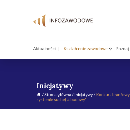
Aktualności
Kształcenie zawodowe
Poznaj
Inicjatywy
/
Strona główna
/
Inicjatywy
/
Konkurs branżowy 
systemie suchej zabudowy”