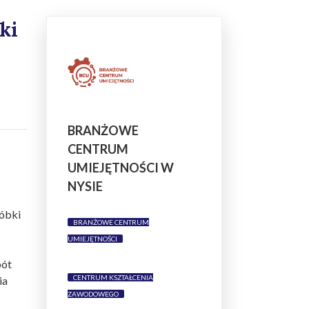
ki
BRANŻOWE
CENTRUM
UMIEJĘTNOŚCI W
NYSIE
róbki
BRANŻOWE CENTRUM
UMIEJĘTNOŚCI
bót
CENTRUM KSZTAŁCENIA
ia
ZAWODOWEGO