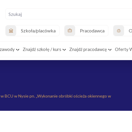
Szkoła/placówka
Pracodawca
O
 zawody
Znajdź szkołę / kurs
Znajdź pracodawcę
Oferty 
w BCU w Nysie pn. „Wykonanie obróbki ościeża okiennego w