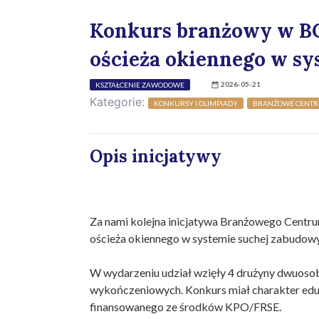
Konkurs branżowy w BC
ościeża okiennego w sy
2026-05-21
KSZTAŁCENIE ZAWODOWE
Kategorie:
KONKURSY I OLIMPIADY
BRANŻOWE CENTR
Opis inicjatywy
Za nami kolejna inicjatywa Branżowego Centr
ościeża okiennego w systemie suchej zabudowy”,
W wydarzeniu udział wzięły 4 drużyny dwuosob
wykończeniowych. Konkurs miał charakter edu
finansowanego ze środków KPO/FRSE.