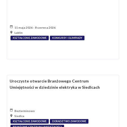
11 maja 2026 - 8 czerwca 2026
Lublin
KSZTAŁCENIE ZAWODOWE
KONKURSY I OLIMPIADY
Uroczyste otwarcie Branżowego Centrum
Umiejętności w dziedzinie elektryka w Siedlcach
Bezterminowo
Siedlce
KSZTAŁCENIE ZAWODOWE
DORADZTWO ZAWODOWE
BRANŻOWE CENTRUM UMIEJĘTNOŚCI