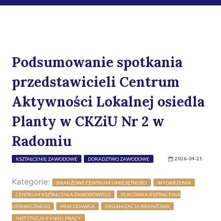
Podsumowanie spotkania
przedstawicieli Centrum
Aktywności Lokalnej osiedla
Planty w CKZiU Nr 2 w
Radomiu
2026-04-21
KSZTAŁCENIE ZAWODOWE
DORADZTWO ZAWODOWE
Kategorie:
BRANŻOWE CENTRUM UMIEJĘTNOŚCI
WYDARZENIA
CENTRUM KSZTAŁCENIA ZAWODOWEGO
PLACÓWKA KSZTAŁCENIA
USTAWICZNEGO
PRACODAWCA
ORGANIZACJA BRANŻOWA
INSTYTUCJE RYNKU PRACY