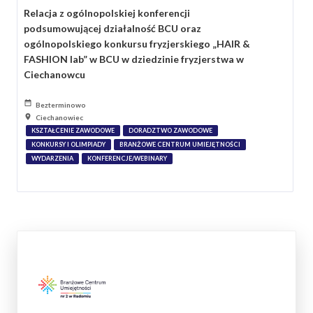
Relacja z ogólnopolskiej konferencji
podsumowującej działalność BCU oraz
ogólnopolskiego konkursu fryzjerskiego „HAIR &
FASHION lab” w BCU w dziedzinie fryzjerstwa w
Ciechanowcu
Bezterminowo
Ciechanowiec
KSZTAŁCENIE ZAWODOWE
DORADZTWO ZAWODOWE
KONKURSY I OLIMPIADY
BRANŻOWE CENTRUM UMIEJĘTNOŚCI
WYDARZENIA
KONFERENCJE/WEBINARY