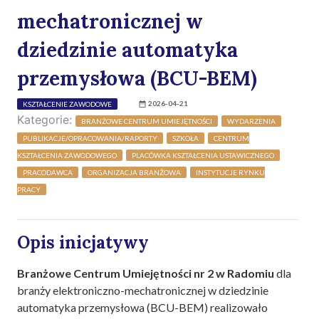
mechatronicznej w
dziedzinie automatyka
przemysłowa (BCU-BEM)
2026-04-21
KSZTAŁCENIE ZAWODOWE
Kategorie:
BRANŻOWE CENTRUM UMIEJĘTNOŚCI
WYDARZENIA
PUBLIKACJE/OPRACOWANIA/RAPORTY
SZKOŁA
CENTRUM
KSZTAŁCENIA ZAWODOWEGO
PLACÓWKA KSZTAŁCENIA USTAWICZNEGO
PRACODAWCA
ORGANIZACJA BRANŻOWA
INSTYTUCJE RYNKU
PRACY
Opis inicjatywy
Branżowe Centrum Umiejętności nr 2 w Radomiu
dla
branży elektroniczno-mechatronicznej w dziedzinie
automatyka przemysłowa (BCU-BEM) realizowało