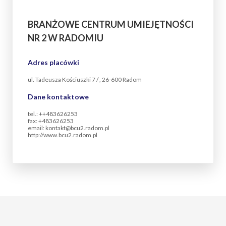
BRANŻOWE CENTRUM UMIEJĘTNOŚCI
NR 2 W RADOMIU
Adres placówki
ul. Tadeusza Kościuszki 7 / , 26-600 Radom
Dane kontaktowe
tel.: ++483626253
fax: +483626253
email: kontakt@bcu2.radom.pl
http://www.bcu2.radom.pl