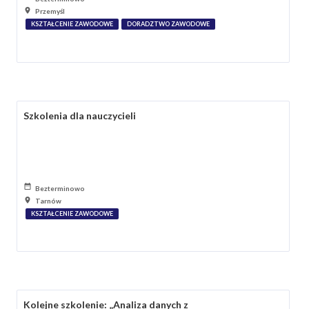
Przemyśl
KSZTAŁCENIE ZAWODOWE
DORADZTWO ZAWODOWE
Szkolenia dla nauczycieli
Bezterminowo
Tarnów
KSZTAŁCENIE ZAWODOWE
Kolejne szkolenie: „Analiza danych z