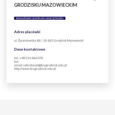
GRODZISKU MAZOWIECKIM
BRANŻOWE CENTRUM UMIEJĘTNOŚCI
Adres placówki
ul. Żyrardowska 48 / , 05-825 Grodzisk Mazowiecki
Dane kontaktowe
tel.: +48 510 466 078
fax:
email: sekretariat@bcugrodzisk.edu.pl
http://www.bcugrodzisk.edu.pl