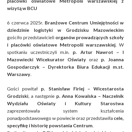
placówki oświatowe Metropolii warszawskiej z
wizytą w BCU
6 czerwca 2025r.
Branżowe Centrum Umiejętności w
dziedzinie logistyki w Grodzisku Mazowieckim
gościło przedstawicieli
organów prowadzących szkoły
i placówki oświatowe Metropolii warszawskiej
. W
spotkaniu uczestniczyli m.in.
p.
Artur Nawrot – I
Mazowiecki Wicekurator Oświaty
oraz
p.
Joanna
Gospodarczyk – Dyrektorka Biura Edukacji m.st.
Warszawy
.
Gości powitał
p.
Stanisław Firlej – Wicestarosta
Grodziski
, a następnie
p.
Anna Kowalska – Naczelnik
Wydziału Oświaty i Kultury Starostwa
zaprezentowała system kształcenia
ponadpodstawowego w powiecie oraz przedstawiła
cele,
specyfikę i historię powstania Centrum
.