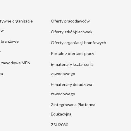
tywne organizacje
Oferty pracodawców
ów
Oferty szkół/placówek
e branżowe
Oferty organizacji branżowych
y
Portale z ofertami pracy
ie zawodowe MEN
E-materiały kształcenia
ca
zawodowego
E-materiały doradztwa
zawodowego
Zintegrowana Platforma
Edukacyjna
ZSU2030