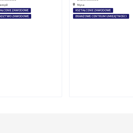
emyśl
Nysa
TAŁCENIE ZAWODOWE
KSZTAŁCENIE ZAWODOWE
ADZTWO ZAWODOWE
BRANŻOWE CENTRUM UMIEJĘTNOŚCI