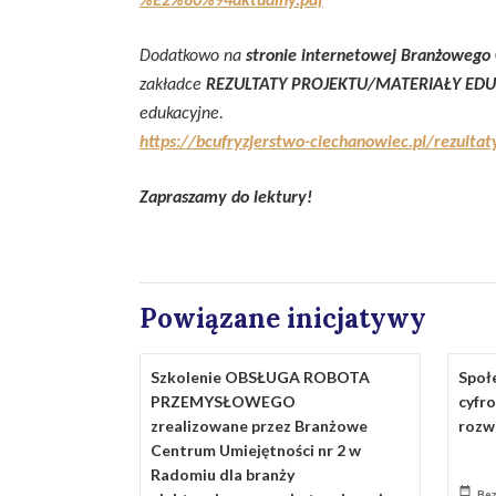
%E2%80%94aktualny.pdf
Dodatkowo na
stronie internetowej
Branżowego 
zakładce
REZULTATY PROJEKTU/MATERIAŁY ED
edukacyjne.
https://bcufryzjerstwo-ciechanowiec.pl/rezulta
Zapraszamy do lektury!
Powiązane inicjatywy
Szkolenie OBSŁUGA ROBOTA
Społ
PRZEMYSŁOWEGO
cyfr
zrealizowane przez Branżowe
rozw
Centrum Umiejętności nr 2 w
Radomiu dla branży
Be