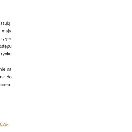
azują,
e mają
ryzjer
ostępu
 rynku
nie na
ane do
waniem
2026-