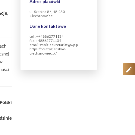
Adres placówki
ul. Szkolna 8 / , 18-230
cje,
Ciechanowiec
Dane kontaktowe
tel.: ++48862771134
fax: +48862771134
email: zsoiz-sekretariat@wp.pl
ach
https://bcufryzjerstwo-
ciechanowiec.pl/
cznej
ów
ności
Polski
dzinie