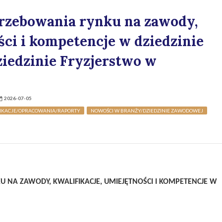
trzebowania rynku na zawody,
ści i kompetencje w dziedzinie
ziedzinie Fryzjerstwo w
2026-07-05
IKACJE/OPRACOWANIA/RAPORTY
NOWOŚCI W BRANŻY/DZIEDZINIE ZAWODOWEJ
 NA ZAWODY, KWALIFIKACJE, UMIEJĘTNOŚCI I KOMPETENCJE W