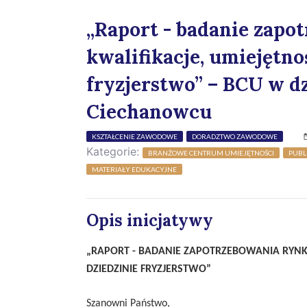
„Raport - badanie zapo
kwalifikacje, umiejętno
fryzjerstwo” – BCU w d
Ciechanowcu
KSZTAŁCENIE ZAWODOWE
DORADZTWO ZAWODOWE
Kategorie:
BRANŻOWE CENTRUM UMIEJĘTNOŚCI
PUBL
MATERIAŁY EDUKACYJNE
Opis inicjatywy
„RAPORT - BADANIE ZAPOTRZEBOWANIA RYNKU
DZIEDZINIE FRYZJERSTWO”
Szanowni Państwo,