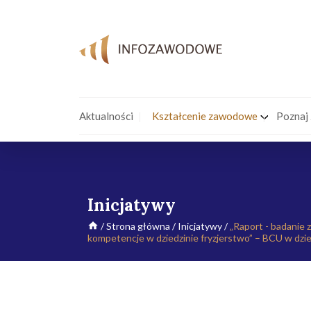
Aktualności
Kształcenie zawodowe
Poznaj
Inicjatywy
/
Strona główna
/
Inicjatywy
/
„Raport - badanie 
kompetencje w dziedzinie fryzjerstwo” – BCU w dzi