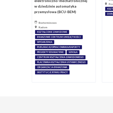
elektroniczno-mechatronicznej
Prz
w dziedzinie automatyka
KSZ
przemysłowa (BCU-BEM)
DOR
Bezterminowo
Radom
KSZTAŁCENIE ZAWODOWE
BRANŻOWE CENTRUM UMIEJĘTNOŚCI
WYDARZENIA
PUBLIKACJE/OPRACOWANIA/RAPORTY
PROJEKTY EDUKACYJNE
SZKOŁA
CENTRUM KSZTAŁCENIA ZAWODOWEGO
PLACÓWKA KSZTAŁCENIA USTAWICZNEGO
ORGANIZACJA BRANŻOWA
INSTYTUCJE RYNKU PRACY