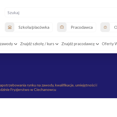
Szkoła/placówka
Pracodawca
O
 zawody
Znajdź szkołę / kurs
Znajdź pracodawcę
Oferty 
zapotrzebowania rynku na zawody, kwalifikacje, umiejętności i
edzinie Fryzjerstwo w Ciechanowcu