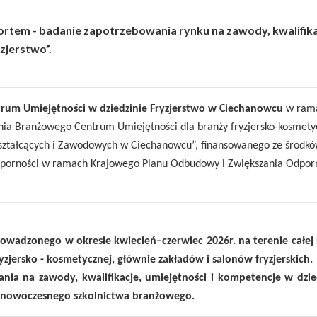
ortem - badanie zapotrzebowania rynku na zawody, kwalifika
zjerstwo”.
rum Umiejętności w dziedzinie Fryzjerstwo w Ciechanowcu
w ram
nia Branżowego Centrum Umiejętności dla branży fryzjersko-kosmety
okształcących i Zawodowych w Ciechanowcu”, finansowanego ze środk
dporności w ramach Krajowego Planu Odbudowy i Zwiększania Odpor
adzonego w okresie kwiecień–czerwiec 2026r. na terenie całej 
zjersko - kosmetycznej, głównie zakładów i salonów fryzjerskich.
ia na zawody, kwalifikacje, umiejętności i kompetencje w dzie
u nowoczesnego szkolnictwa branżowego.