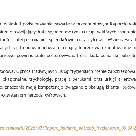
ia, wnioski i podsumowania zawarte w przedmiotowym Raporcie wsk
micznie rozwijających się segmentów rynku usług, w których znaczeni
tności interpersonalne, sprzedażowe oraz cyfrowe. Współczesny f
iających się trendów modowych, rosnących oczekiwań klientów oraz p
ranżowe powinno stale dostosowywać treści kształcenia do potrzeb
wodowa. Oprócz tradycyjnych usług fryzjerskich rośnie zapotrzebowa
e okazjonalne, trychologię, pracę z perukami oraz usługi skierow
sze znaczenie mają kompetencje związane z obsługą klienta, budo
korzystaniem narzędzi cyfrowych.
tent/uploads/2026/07/Raport_badanie_potrzeb_fryzjerstwo_09.06.