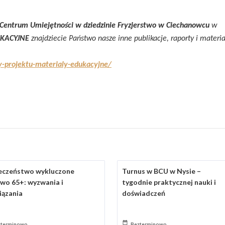
Centrum Umiejętności w dziedzinie Fryzjerstwo w Ciechanowcu
w
UKACYJNE
znajdziecie Państwo nasze inne publikacje, raporty i materia
ty-projektu-materialy-edukacyjne/
eczeństwo wykluczone
Turnus w BCU w Nysie –
owo 65+: wyzwania i
tygodnie praktycznej nauki i
iązania
doświadczeń
zterminowo
Bezterminowo