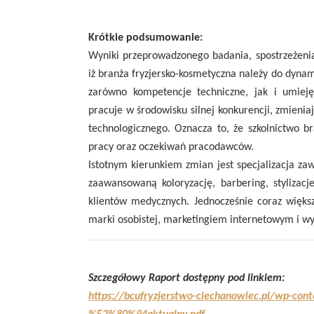
Krótkie podsumowanie:
Wyniki przeprowadzonego badania, spostrzeżen
iż branża fryzjersko-kosmetyczna należy do dyna
zarówno kompetencje techniczne, jak i umieję
pracuje w środowisku silnej konkurencji, zmien
technologicznego. Oznacza to, że szkolnictwo b
pracy oraz oczekiwań pracodawców.
Istotnym kierunkiem zmian jest specjalizacja za
zaawansowaną koloryzację, barbering, stylizacj
klientów medycznych. Jednocześnie coraz więk
marki osobistej, marketingiem internetowym i wy
Szczegółowy Raport dostępny pod linkiem:
https://bcufryzjerstwo-ciechanowiec.pl/wp-con