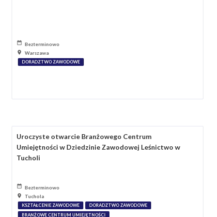
Bezterminowo
Warszawa
DORADZTWO ZAWODOWE
Uroczyste otwarcie Branżowego Centrum
Umiejętności w Dziedzinie Zawodowej Leśnictwo w
Tucholi
Bezterminowo
Tuchola
KSZTAŁCENIE ZAWODOWE
DORADZTWO ZAWODOWE
BRANŻOWE CENTRUM UMIEJĘTNOŚCI