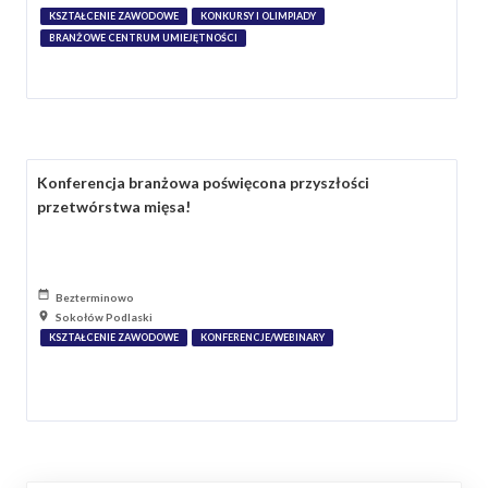
KSZTAŁCENIE ZAWODOWE
KONKURSY I OLIMPIADY
BRANŻOWE CENTRUM UMIEJĘTNOŚCI
Konferencja branżowa poświęcona przyszłości
przetwórstwa mięsa!
Bezterminowo
Sokołów Podlaski
KSZTAŁCENIE ZAWODOWE
KONFERENCJE/WEBINARY