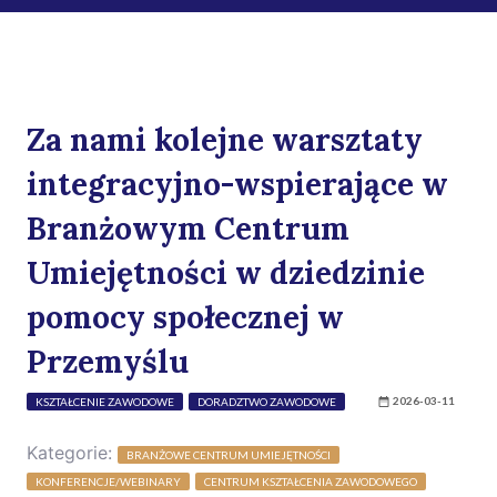
Za nami kolejne warsztaty
integracyjno-wspierające w
Branżowym Centrum
Umiejętności w dziedzinie
pomocy społecznej w
Przemyślu
2026-03-11
KSZTAŁCENIE ZAWODOWE
DORADZTWO ZAWODOWE
Kategorie:
BRANŻOWE CENTRUM UMIEJĘTNOŚCI
KONFERENCJE/WEBINARY
CENTRUM KSZTAŁCENIA ZAWODOWEGO