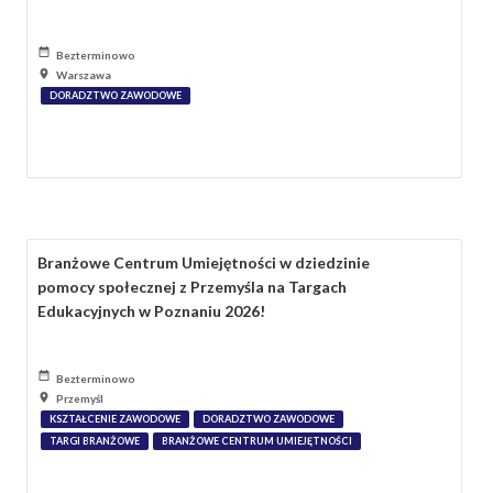
Bezterminowo
Warszawa
DORADZTWO ZAWODOWE
Branżowe Centrum Umiejętności w dziedzinie
pomocy społecznej z Przemyśla na Targach
Edukacyjnych w Poznaniu 2026!
Bezterminowo
Przemyśl
KSZTAŁCENIE ZAWODOWE
DORADZTWO ZAWODOWE
TARGI BRANŻOWE
BRANŻOWE CENTRUM UMIEJĘTNOŚCI