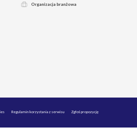
Organizacja branżowa
ies
Regulamin korzystania z serwisu
Zgłoś propozycję