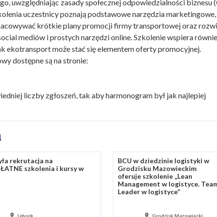
go, uwzględniając zasady społecznej odpowiedzialności biznesu (
kolenia uczestnicy poznają podstawowe narzędzia marketingowe, 
pracowywać krótkie plany promocji firmy transportowej oraz rozwi
ial mediów i prostych narzędzi online. Szkolenie wspiera równi
k ekotransport może stać się elementem oferty promocyjnej.
wy dostępne są na stronie:
dniej liczby zgłoszeń, tak aby harmonogram był jak najlepiej
u
ła rekrutacja na
BCU w dziedzinie logistyki w
ŁATNE szkolenia i kursy w
Grodzisku Mazowieckim
oferuje szkolenie „Lean
Management w logistyce. Tea
Leader w logistyce”
Lębork
Grodzisk Mazowiecki