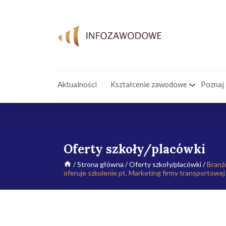
Aktualności
Kształcenie zawodowe
Poznaj
Oferty szkoły/placówki
/
Strona główna
/
Oferty szkoły/placówki
/
Branż
oferuje szkolenie pt. Marketing firmy transportowej