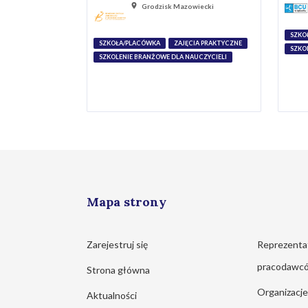
Grodzisk Mazowiecki
SZKO
SZKOŁA/PLACÓWKA
ZAJĘCIA PRAKTYCZNE
SZKO
SZKOLENIE BRANŻOWE DLA NAUCZYCIELI
Mapa strony
Zarejestruj się
Reprezenta
pracodawc
Strona główna
Organizacj
Aktualności