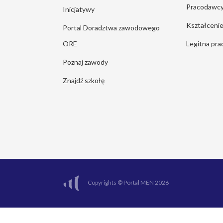
Pracodawc
Inicjatywy
Kształcen
Portal Doradztwa zawodowego
ORE
Legitna pra
Poznaj zawody
Znajdź szkołę
Copyrights © Portal MEN 2026