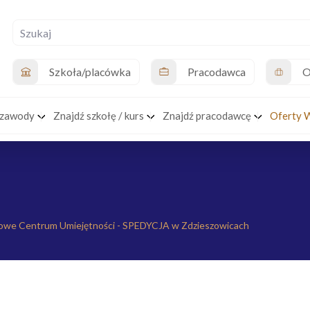
Szkoła/placówka
Pracodawca
O
 zawody
Znajdź szkołę / kurs
Znajdź pracodawcę
Oferty 
owe Centrum Umiejętności - SPEDYCJA w Zdzieszowicach