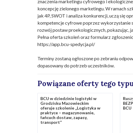
znaczenia marketingu cyfrowego i ekologiczne
koncepcję zielonego marketingu. W ramach sz
jak 4P, SWOT i analiza konkurencji, uczą się o
kompetencje cyfrowe poprzez wykorzystanie soc
rozwój postaw proekologicznych, pokazując, ja
Pełna oferta szkoleń oraz formularz zgłoszenio
https://app.bcu-spedycja.pl/
Terminy zostaną ogłoszone po zebraniu odpowie
dopasowany do potrzeb uczestników.
Powiązane oferty tego typ
BCU w dziedzinie logistyki w
Ruszy
Grodzisku Mazowieckim
BEZP
oferuje szkolenie „Logistyka w
BCU
praktyce – magazynowanie,
łańcuch dostaw, zapasy,
transport”