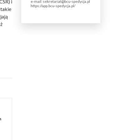
CSR) i
e-mail: sekretariat@bcu-spedycja.pl
https://app.bcu-spedycja.pl/
takie
jają
eż
m