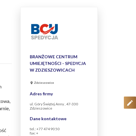
BRANŻOWE CENTRUM
UMIEJĘTNOŚCI - SPEDYCJA
W ZDZIESZOWICACH
Zdzieszowice
h
Adres firmy
towa,
ul. Góry Świętej Anny , 47-330
rnie,
Zdzieszowice
Dane kontaktowe
tel.: +77 474 90 50
ość
fax: +