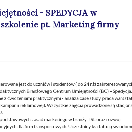
ejętności - SPEDYCJA w
szkolenie pt. Marketing firmy
erowane jest do uczniów i studentów ( do 24 r.ż) zainteresowanyc
dydaktycznych Branżowego Centrum Umiejętności (BC) – Spedycja.
 z ćwiczeniami praktycznymi - analiza case study, praca warszta
-kampanii reklamowej). Wszystkie zajęcia prowadzone są stacjona
CU.
m podstawowych zasad marketingu w branży TSL oraz rozwój
ocyjnych dla firm transportowych. Uczestnicy kształtują świadom