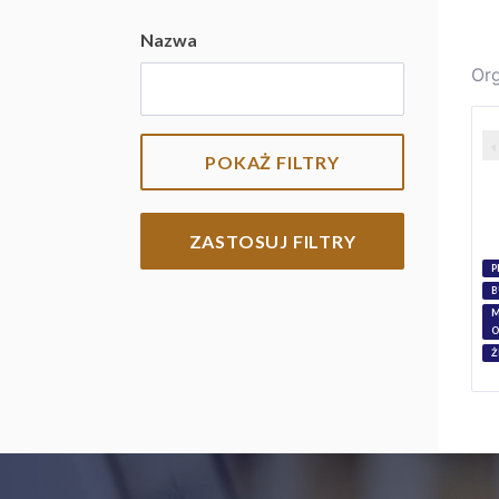
Nazwa
Org
POKAŻ FILTRY
ZASTOSUJ FILTRY
P
B
M
O
Ż