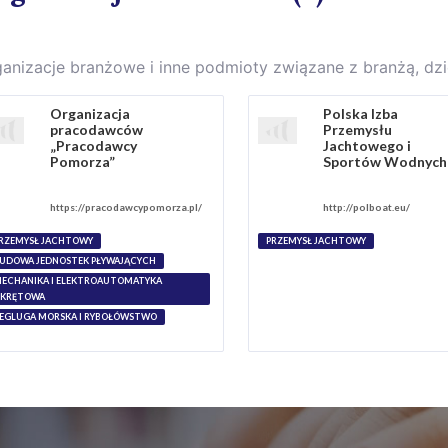
anizacje branżowe i inne podmioty związane z branżą, d
Organizacja
Polska Izba
pracodawców
Przemysłu
„Pracodawcy
Jachtowego i
Pomorza”
Sportów Wodnych
https://pracodawcypomorza.pl/
http://polboat.eu/
RZEMYSŁ JACHTOWY
PRZEMYSŁ JACHTOWY
UDOWA JEDNOSTEK PŁYWAJĄCYCH
ECHANIKA I ELEKTROAUTOMATYKA
KRĘTOWA
EGLUGA MORSKA I RYBOŁÓWSTWO