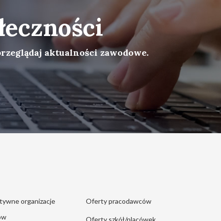
łeczności
przeglądaj aktualności zawodowe.
tywne organizacje
Oferty pracodawców
ów
Oferty szkół/placówek