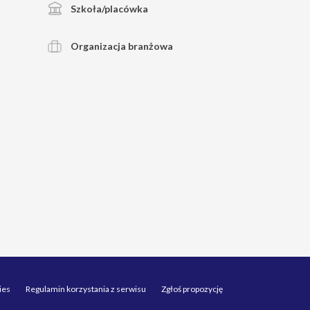
Szkoła/placówka
Organizacja branżowa
ies
Regulamin korzystania z serwisu
Zgłoś propozycję