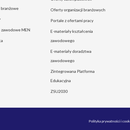
e branżowe
Oferty organizacji branżowych
y
Portale z ofertami pracy
ie zawodowe MEN
E-materiały kształcenia
ca
zawodowego
E-materiały doradztwa
zawodowego
Zintegrowana Platforma
Edukacyjna
ZSU2030
Polityka prywatności i cook