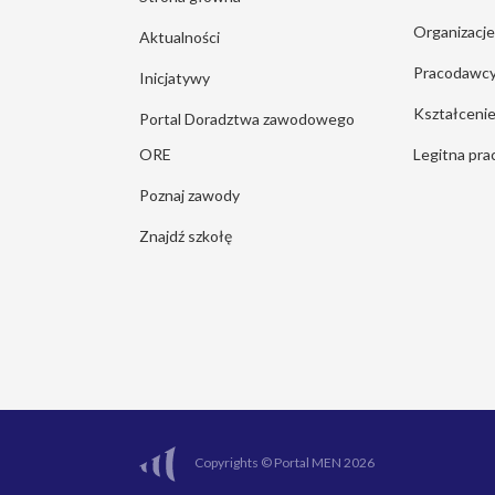
Organizacj
Aktualności
Pracodawc
Inicjatywy
Kształcen
Portal Doradztwa zawodowego
ORE
Legitna pra
Poznaj zawody
Znajdź szkołę
Copyrights © Portal MEN 2026