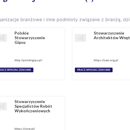
anizacje branżowe i inne podmioty związane z branżą, d
Polskie
Stowarzyszenie
Stowarzyszenie
Architektów Wnęt
Gipsu
http://polskigips.pl/
https://saw.org.pl
RACE WYKOŃCZENIOWE
PRACE WYKOŃCZENIOWE
Stowarzyszenie
Specjalistów Robót
Wykończeniowych
https://ssrw.pl/