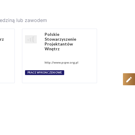
ziedziną lub zawodem
Polskie
rz
Stowarzyszenie
Projektantów
Wnętrz
http://www.pspw.org.pl
PRACE WYKOŃCZENIOWE