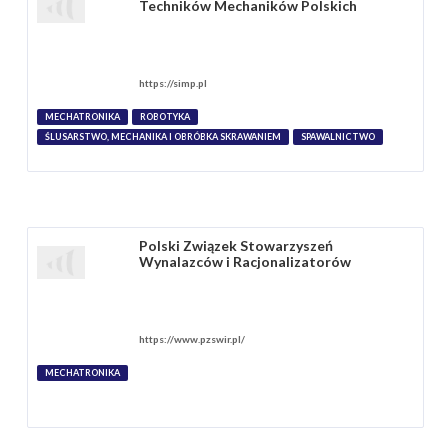
Techników Mechaników Polskich
https://simp.pl
MECHATRONIKA
ROBOTYKA
ŚLUSARSTWO, MECHANIKA I OBRÓBKA SKRAWANIEM
SPAWALNICTWO
Polski Związek Stowarzyszeń
Wynalazców i Racjonalizatorów
https://www.pzswir.pl/
MECHATRONIKA