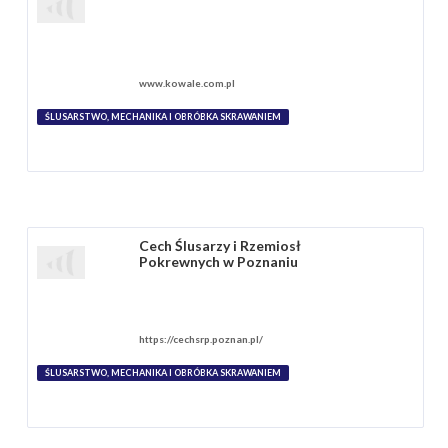
www.kowale.com.pl
ŚLUSARSTWO, MECHANIKA I OBRÓBKA SKRAWANIEM
Cech Ślusarzy i Rzemiosł
Pokrewnych w Poznaniu
https://cechsrp.poznan.pl/
ŚLUSARSTWO, MECHANIKA I OBRÓBKA SKRAWANIEM