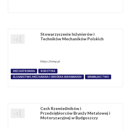
Stowarzyszenie Inżynierów i
Techników Mechaników Polskich
https://simp.pl
MECHATRONIKA
ROBOTYKA
ŚLUSARSTWO, MECHANIKA I OBRÓBKA SKRAWANIEM
SPAWALNICTWO
Cech Rzemieślników i
Przedsiębiorców Branży Metalowej i
Motoryzacyjnej w Bydgoszczy