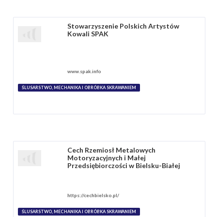
Stowarzyszenie Polskich Artystów
Kowali SPAK
www.spak.info
ŚLUSARSTWO, MECHANIKA I OBRÓBKA SKRAWANIEM
Cech Rzemiosł Metalowych
Motoryzacyjnych i Małej
Przedsiębiorczości w Bielsku-Białej
https://cechbielsko.pl/
ŚLUSARSTWO, MECHANIKA I OBRÓBKA SKRAWANIEM