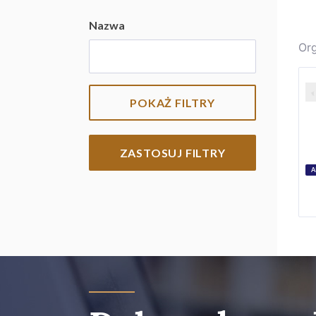
Nazwa
Org
POKAŻ FILTRY
ZASTOSUJ FILTRY
A