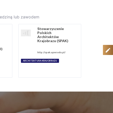
ziedziną lub zawodem
Stowarzyszenie
Polskich
Architektów
Krajobrazu (SPAK)
O)
http://spak.upwr.edu.pl/
ARCHITEKTURA KRAJOBRAZU