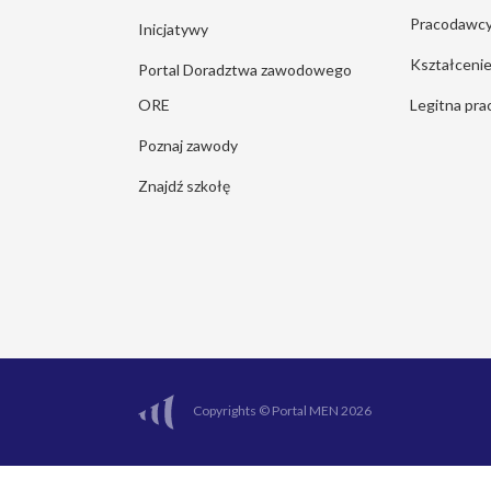
Pracodawc
Inicjatywy
Kształcen
Portal Doradztwa zawodowego
ORE
Legitna pra
Poznaj zawody
Znajdź szkołę
Copyrights © Portal MEN 2026