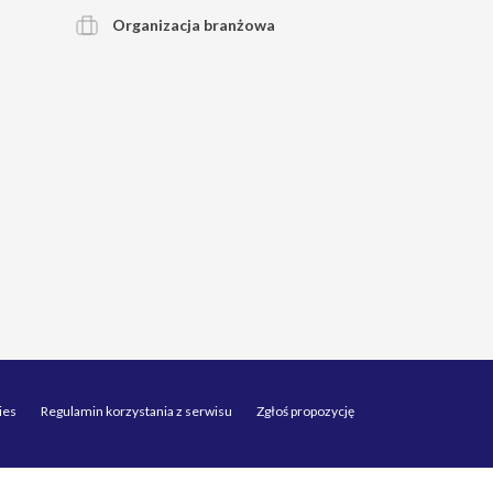
Organizacja branżowa
ies
Regulamin korzystania z serwisu
Zgłoś propozycję