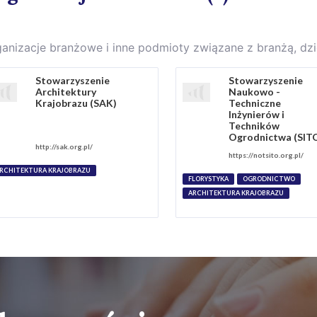
anizacje branżowe i inne podmioty związane z branżą, d
Stowarzyszenie
Stowarzyszenie
Architektury
Naukowo -
Krajobrazu (SAK)
Techniczne
Inżynierów i
Techników
Ogrodnictwa (SIT
http://sak.org.pl/
https://notsito.org.pl/
RCHITEKTURA KRAJOBRAZU
FLORYSTYKA
OGRODNICTWO
ARCHITEKTURA KRAJOBRAZU