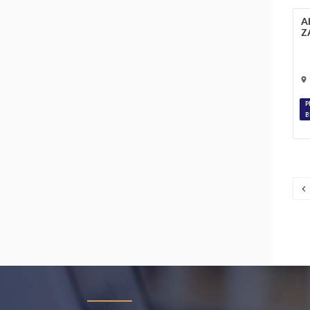
A
Z
P
B