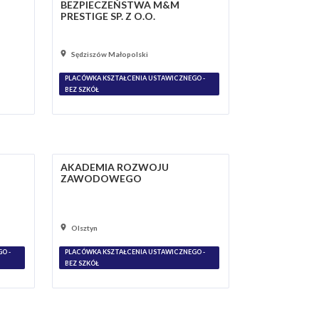
BEZPIECZEŃSTWA M&M
PRESTIGE SP. Z O.O.
Sędziszów Małopolski
PLACÓWKA KSZTAŁCENIA USTAWICZNEGO -
BEZ SZKÓŁ
AKADEMIA ROZWOJU
ZAWODOWEGO
Olsztyn
O -
PLACÓWKA KSZTAŁCENIA USTAWICZNEGO -
BEZ SZKÓŁ