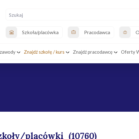
Szkoła/placówka
Pracodawca
O
 zawody
Znajdź szkołę / kurs
Znajdź pracodawcę
Oferty 
zkoły/placówki
(10760)