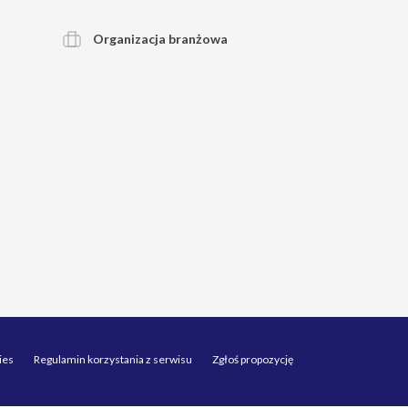
Organizacja branżowa
ies
Regulamin korzystania z serwisu
Zgłoś propozycję