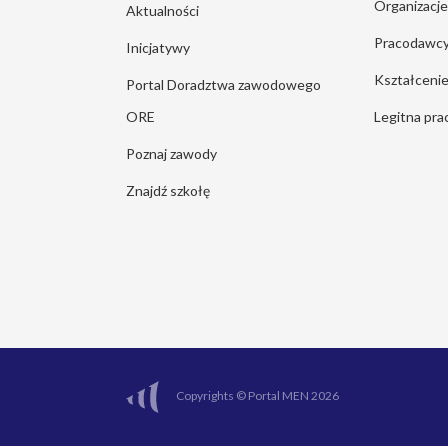
Organizacj
Aktualności
Pracodawc
Inicjatywy
Kształcen
Portal Doradztwa zawodowego
ORE
Legitna pra
Poznaj zawody
Znajdź szkołę
Copyrights © Portal MEN 2026