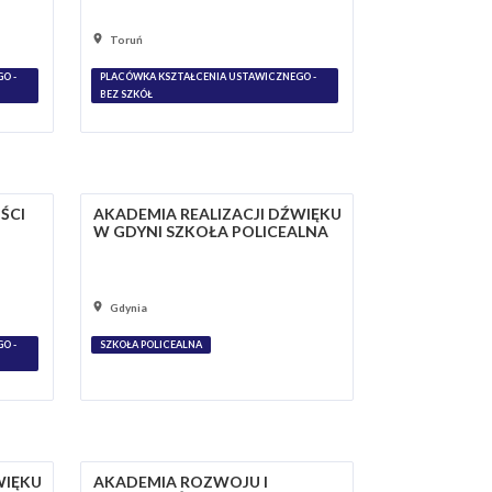
Toruń
O -
PLACÓWKA KSZTAŁCENIA USTAWICZNEGO -
BEZ SZKÓŁ
ŚCI
AKADEMIA REALIZACJI DŹWIĘKU
W GDYNI SZKOŁA POLICEALNA
Gdynia
O -
SZKOŁA POLICEALNA
WIĘKU
AKADEMIA ROZWOJU I