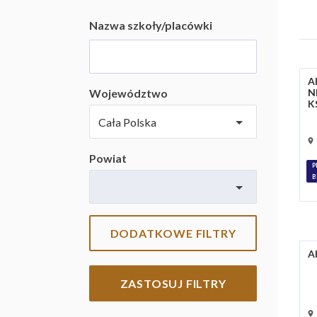
Nazwa szkoły/placówki
A
Województwo
N
K
Powiat
P
B
DODATKOWE FILTRY
A
ZASTOSUJ FILTRY