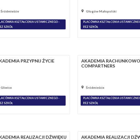
Śródmieście
Głogów Małopolski
LACÓWKA KSZTAŁCENIA USTAWICZNEGO -
PLACÓWKA KSZTAŁCENIA USTAWICZNEG
EZ SZKÓŁ
BEZ SZKÓŁ
KADEMIA PRZYPNIJ ŻYCIE
AKADEMIA RACHUNKOWO
COMPARTNERS
Gliwice
Śródmieście
LACÓWKA KSZTAŁCENIA USTAWICZNEGO -
PLACÓWKA KSZTAŁCENIA USTAWICZNEG
EZ SZKÓŁ
BEZ SZKÓŁ
KADEMIA REALIZACJI DŹWIĘKU
AKADEMIA REALIZACJI DŹ