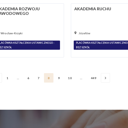
KADEMIA ROZWOJU
AKADEMIA RUCHU
AWODOWEGO
Wrocław-Krzyki
Józefów
LACÓWKA KSZTAŁCENIA USTAWICZNEGO -
PLACÓWKA KSZTAŁCENIA USTAWICZNEG
EZ SZKÓŁ
BEZ SZKÓŁ
1
…
6
7
8
9
10
…
449