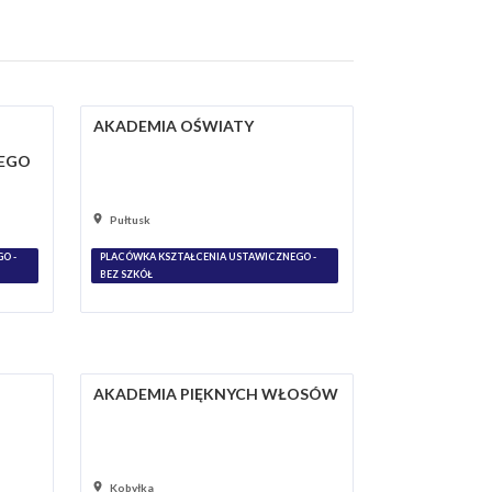
AKADEMIA OŚWIATY
NEGO
Pułtusk
O -
PLACÓWKA KSZTAŁCENIA USTAWICZNEGO -
BEZ SZKÓŁ
AKADEMIA PIĘKNYCH WŁOSÓW
Kobyłka