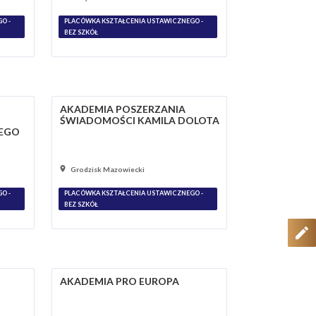
O -
PLACÓWKA KSZTAŁCENIA USTAWICZNEGO -
BEZ SZKÓŁ
AKADEMIA POSZERZANIA
ŚWIADOMOŚCI KAMILA DOLOTA
NEGO
Grodzisk Mazowiecki
O -
PLACÓWKA KSZTAŁCENIA USTAWICZNEGO -
BEZ SZKÓŁ
AKADEMIA PRO EUROPA