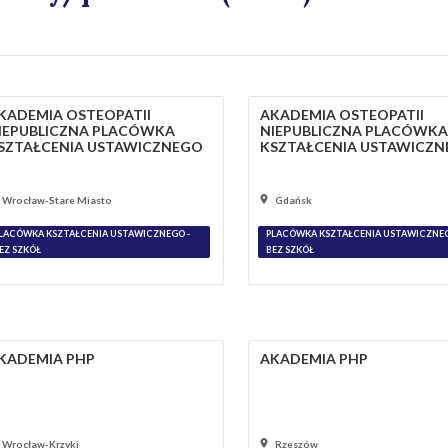
KADEMIA OSTEOPATII
AKADEMIA OSTEOPATII
IEPUBLICZNA PLACÓWKA
NIEPUBLICZNA PLACÓWKA
SZTAŁCENIA USTAWICZNEGO
KSZTAŁCENIA USTAWICZ
Wrocław-Stare Miasto
Gdańsk
LACÓWKA KSZTAŁCENIA USTAWICZNEGO -
PLACÓWKA KSZTAŁCENIA USTAWICZNEG
EZ SZKÓŁ
BEZ SZKÓŁ
KADEMIA PHP
AKADEMIA PHP
Wrocław-Krzyki
Rzeszów