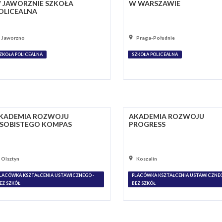
 JAWORZNIE SZKOŁA
W WARSZAWIE
OLICEALNA
Jaworzno
Praga-Południe
ZKOŁA POLICEALNA
SZKOŁA POLICEALNA
KADEMIA ROZWOJU
AKADEMIA ROZWOJU
SOBISTEGO KOMPAS
PROGRESS
Olsztyn
Koszalin
LACÓWKA KSZTAŁCENIA USTAWICZNEGO -
PLACÓWKA KSZTAŁCENIA USTAWICZNEG
EZ SZKÓŁ
BEZ SZKÓŁ