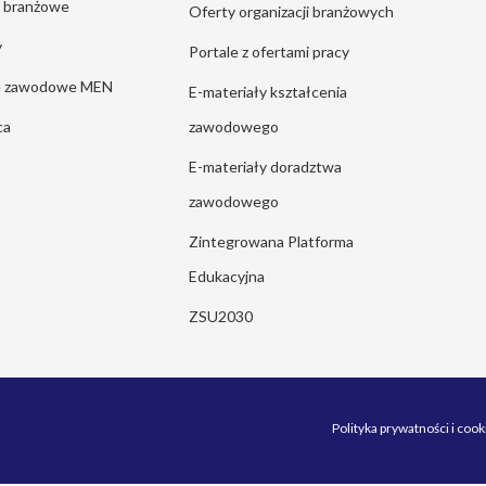
e branżowe
Oferty organizacji branżowych
y
Portale z ofertami pracy
ie zawodowe MEN
E-materiały kształcenia
ca
zawodowego
E-materiały doradztwa
zawodowego
Zintegrowana Platforma
Edukacyjna
ZSU2030
Polityka prywatności i cook