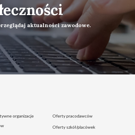
łeczności
przeglądaj aktualności zawodowe.
tywne organizacje
Oferty pracodawców
ów
Oferty szkół/placówek