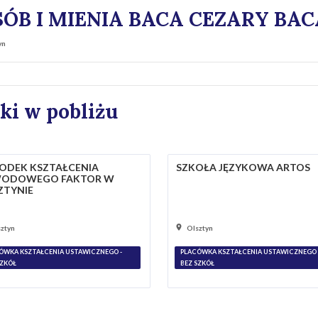
ÓB I MIENIA BACA CEZARY BAC
yn
ki w pobliżu
ODEK KSZTAŁCENIA
SZKOŁA JĘZYKOWA ARTOS
ODOWEGO FAKTOR W
ZTYNIE
ztyn
Olsztyn
ÓWKA KSZTAŁCENIA USTAWICZNEGO -
PLACÓWKA KSZTAŁCENIA USTAWICZNEGO 
SZKÓŁ
BEZ SZKÓŁ