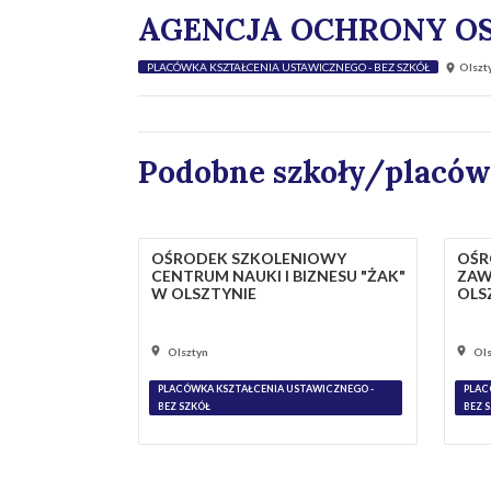
AGENCJA OCHRONY OS
PLACÓWKA KSZTAŁCENIA USTAWICZNEGO - BEZ SZKÓŁ
Olszt
Podobne szkoły/placów
OŚRODEK SZKOLENIOWY
OŚR
CENTRUM NAUKI I BIZNESU "ŻAK"
ZAW
W OLSZTYNIE
OLS
Olsztyn
Ols
PLACÓWKA KSZTAŁCENIA USTAWICZNEGO -
PLAC
BEZ SZKÓŁ
BEZ 