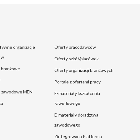
tywne organizacje
Oferty pracodawców
ów
Oferty szkół/placówek
e branżowe
Oferty organizacji branżowych
y
Portale z ofertami pracy
ie zawodowe MEN
E-materiały kształcenia
ca
zawodowego
E-materiały doradztwa
zawodowego
Zintegrowana Platforma