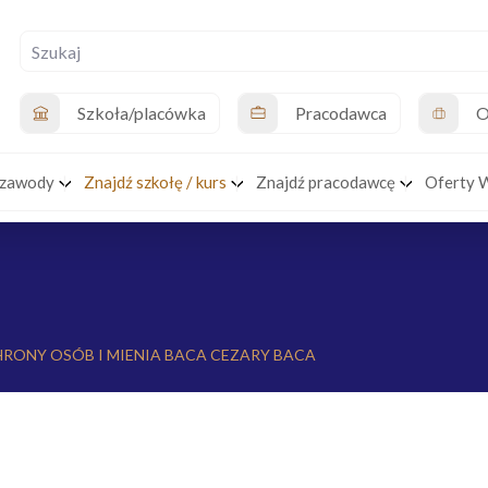
Szkoła/placówka
Pracodawca
O
 zawody
Znajdź szkołę / kurs
Znajdź pracodawcę
Oferty 
RONY OSÓB I MIENIA BACA CEZARY BACA