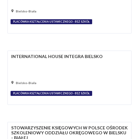
Bielsko-Biała
PLACÓWKA KSZTAŁCENIA USTAWICZNEGO - BEZ SZKÓŁ
INTERNATIONAL HOUSE INTEGRA BIELSKO
Bielsko-Biała
PLACÓWKA KSZTAŁCENIA USTAWICZNEGO - BEZ SZKÓŁ
STOWARZYSZENIE KSIĘGOWYCH W POLSCE OŚRODEK
SZKOLENIOWY ODDZIAŁU OKRĘGOWEGO W BIELSKU
- BIAŁEJ