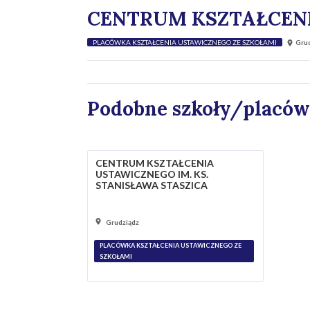
CENTRUM KSZTAŁCEN
PLACÓWKA KSZTAŁCENIA USTAWICZNEGO ZE SZKOŁAMI
Grud
Podobne szkoły/placów
CENTRUM KSZTAŁCENIA
USTAWICZNEGO IM. KS.
STANISŁAWA STASZICA
Grudziądz
PLACÓWKA KSZTAŁCENIA USTAWICZNEGO ZE
SZKOŁAMI