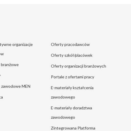
tywne organizacje
Oferty pracodawców
ów
Oferty szkół/placówek
e branżowe
Oferty organizacji branżowych
y
Portale z ofertami pracy
ie zawodowe MEN
E-materiały kształcenia
ca
zawodowego
E-materiały doradztwa
zawodowego
Zintegrowana Platforma