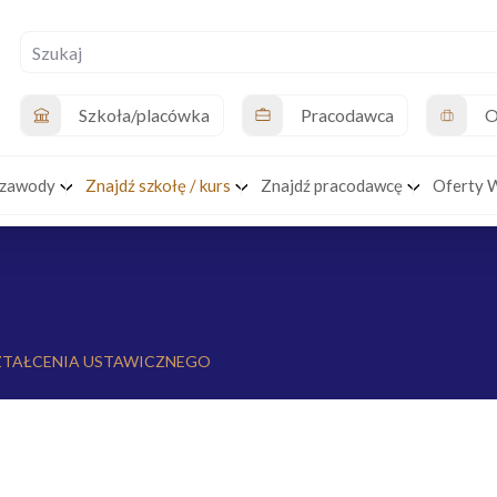
Szkoła/placówka
Pracodawca
O
 zawody
Znajdź szkołę / kurs
Znajdź pracodawcę
Oferty 
ZTAŁCENIA USTAWICZNEGO