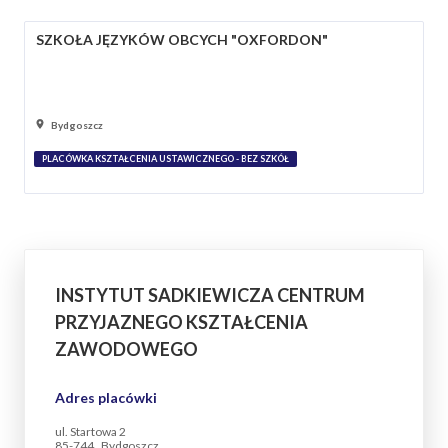
SZKOŁA JĘZYKÓW OBCYCH "OXFORDON"
Bydgoszcz
PLACÓWKA KSZTAŁCENIA USTAWICZNEGO - BEZ SZKÓŁ
INSTYTUT SADKIEWICZA CENTRUM
PRZYJAZNEGO KSZTAŁCENIA
ZAWODOWEGO
Adres placówki
ul. Startowa 2
85-744 , Bydgoszcz