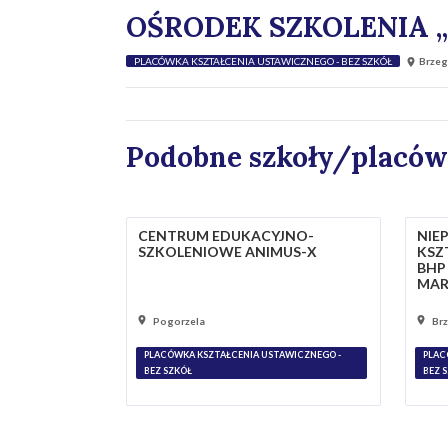
OŚRODEK SZKOLENIA 
PLACÓWKA KSZTAŁCENIA USTAWICZNEGO - BEZ SZKÓŁ
Brzeg
Podobne szkoły/placów
CENTRUM EDUKACYJNO-
NIE
SZKOLENIOWE ANIMUS-X
KSZ
BHP
MAR
Pogorzela
Br
PLACÓWKA KSZTAŁCENIA USTAWICZNEGO -
PLAC
BEZ SZKÓŁ
BEZ 