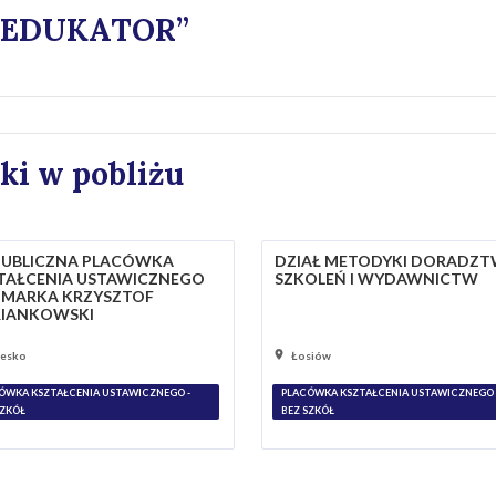
„EDUKATOR”
ki w pobliżu
PUBLICZNA PLACÓWKA
DZIAŁ METODYKI DORADZT
TAŁCENIA USTAWICZNEGO
SZKOLEŃ I WYDAWNICTW
 MARKA KRZYSZTOF
IANKOWSKI
zesko
Łosiów
ÓWKA KSZTAŁCENIA USTAWICZNEGO -
PLACÓWKA KSZTAŁCENIA USTAWICZNEGO 
SZKÓŁ
BEZ SZKÓŁ