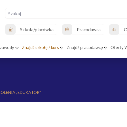
Szkoła/placówka
Pracodawca
O
 zawody
Znajdź szkołę / kurs
Znajdź pracodawcę
Oferty 
OLENIA „EDUKATOR”