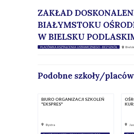
ZAKŁAD DOSKONALE
BIAŁYMSTOKU OŚROD
W BIELSKU PODLASKI
PLACÓWKA KSZTAŁCENIA USTAWICZNEGO - BEZ SZKÓŁ
Bielsk
Podobne szkoły/placów
BIURO ORGANIZACJI SZKOLEŃ
OŚR
"EKSPRES"
KUR
Bystra
Jas