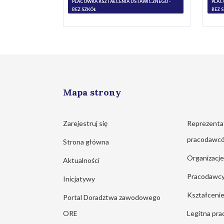
PLACÓWKA KSZTAŁCENIA USTAWICZNEGO -
PLAC
BEZ SZKÓŁ
BEZ 
Mapa strony
Zarejestruj się
Reprezenta
pracodawc
Strona główna
Organizacj
Aktualności
Pracodawc
Inicjatywy
Kształcen
Portal Doradztwa zawodowego
ORE
Legitna pra