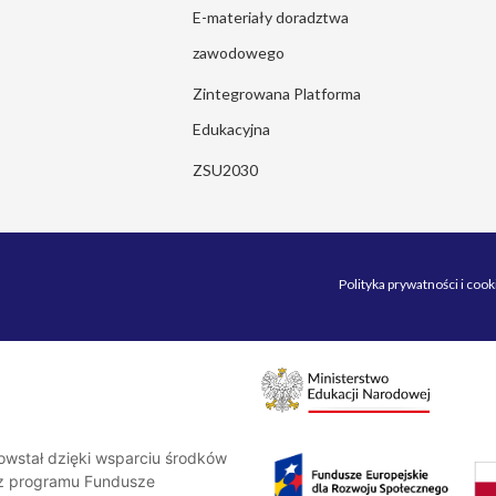
E-materiały doradztwa
zawodowego
Zintegrowana Platforma
Edukacyjna
ZSU2030
Polityka prywatności i cook
stał dzięki wsparciu środków
y z programu Fundusze