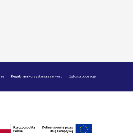
ies
Regulamin korzystania z serwisu
Zgłoś propozycję