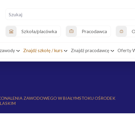
Szkoła/placówka
Pracodawca
O
 zawody
Znajdź szkołę / kurs
Znajdź pracodawcę
Oferty 
KONALENIA ZAWODOWEGO W BIAŁYMSTOKU OŚRODEK
LASKIM