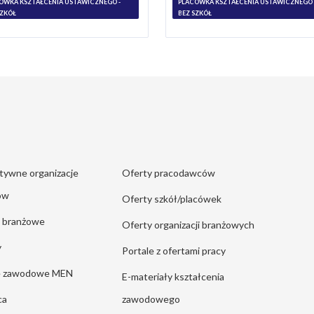
ÓWKA KSZTAŁCENIA USTAWICZNEGO -
PLACÓWKA KSZTAŁCENIA USTAWICZNEGO 
SZKÓŁ
BEZ SZKÓŁ
tywne organizacje
Oferty pracodawców
ów
Oferty szkół/placówek
e branżowe
Oferty organizacji branżowych
y
Portale z ofertami pracy
ie zawodowe MEN
E-materiały kształcenia
ca
zawodowego