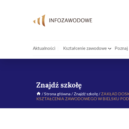
Aktualności
Kształcenie zawodowe
Poznaj
Znajdź szkołę
/
Strona główna
/
Znajdź szkołę
/
ZAKŁAD DOS
KSZTAŁCENIA ZAWODOWEGO W BIELSKU POD