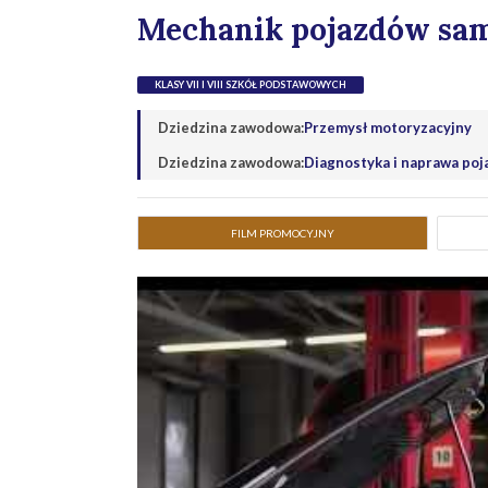
Mechanik pojazdów s
KLASY VII I VIII SZKÓŁ PODSTAWOWYCH
Dziedzina zawodowa:
Przemysł motoryzacyjny
Dziedzina zawodowa:
Diagnostyka i naprawa po
FILM PROMOCYJNY