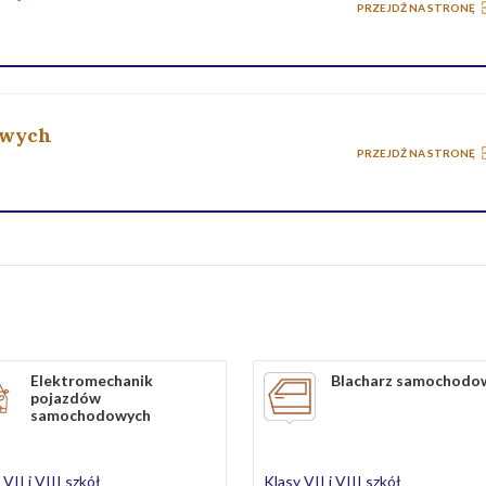
PRZEJDŹ NA STRONĘ
owych
PRZEJDŹ NA STRONĘ
Elektromechanik
Blacharz samochodo
pojazdów
samochodowych
 VII i VIII szkół
Klasy VII i VIII szkół