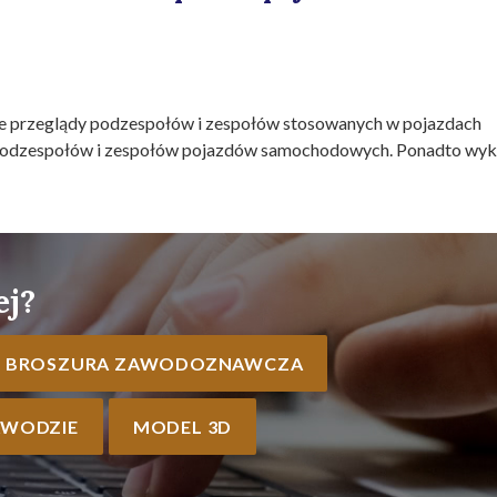
przeglądy podzespołów i zespołów stosowanych w pojazdach
 podzespołów i zespołów pojazdów samochodowych. Ponadto wyk
ej?
BROSZURA ZAWODOZNAWCZA
AWODZIE
MODEL 3D