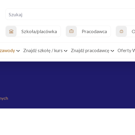
Szkoła/placówka
Pracodawca
O
 zawody
Znajdź szkołę / kurs
Znajdź pracodawcę
Oferty 
nych