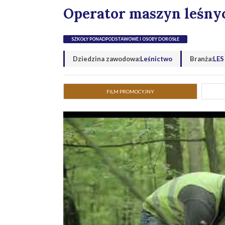
Operator maszyn leśny
SZKOŁY PONADPODSTAWOWE I OSOBY DOROSŁE
Dziedzina zawodowa:
Leśnictwo
Branża:
LES
FILM PROMOCYJNY