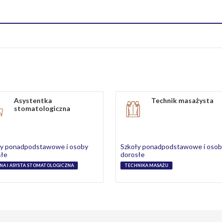
Asystentka
Technik masażysta
stomatologiczna
ły ponadpodstawowe i osoby
Szkoły ponadpodstawowe i oso
słe
dorosłe
ENA I ASYSTA STOMATOLOGICZNA
TECHNIKA MASAŻU