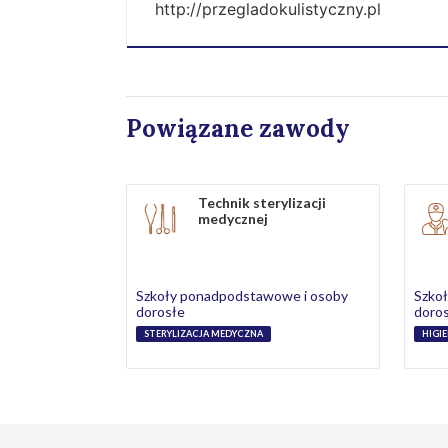
http://przegladokulistyczny.pl
Powiązane zawody
Technik sterylizacji
medycznej
Szkoły ponadpodstawowe i osoby
Szko
dorosłe
doro
STERYLIZACJA MEDYCZNA
HIGI