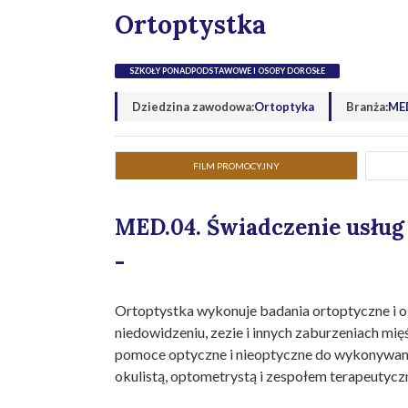
Ortoptystka
SZKOŁY PONADPODSTAWOWE I OSOBY DOROSŁE
Dziedzina zawodowa:
Ortoptyka
Branża:
MED
FILM PROMOCYJNY
MED.04. Świadczenie usług
-
Ortoptystka wykonuje badania ortoptyczne i o
niedowidzeniu, zezie i innych zaburzeniach m
pomoce optyczne i nieoptyczne do wykonywani
okulistą, optometrystą i zespołem terapeutyc