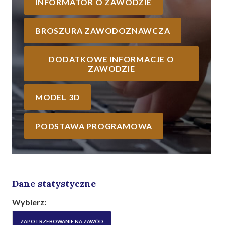
INFORMATOR O ZAWODZIE
BROSZURA ZAWODOZNAWCZA
DODATKOWE INFORMACJE O
ZAWODZIE
MODEL 3D
PODSTAWA PROGRAMOWA
Dane statystyczne
Wybierz:
ZAPOTRZEBOWANIE NA ZAWÓD