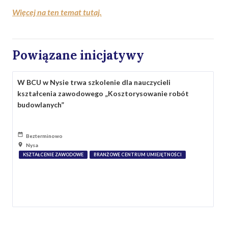
Więcej na ten temat tutaj.
Powiązane inicjatywy
W BCU w Nysie trwa szkolenie dla nauczycieli
kształcenia zawodowego „Kosztorysowanie robót
budowlanych”
Bezterminowo
Nysa
KSZTAŁCENIE ZAWODOWE
BRANŻOWE CENTRUM UMIEJĘTNOŚCI