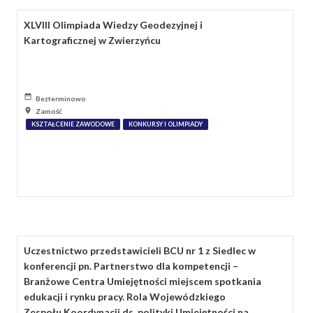
XLVIII Olimpiada Wiedzy Geodezyjnej i
Kartograficznej w Zwierzyńcu
Bezterminowo
Zamość
KSZTAŁCENIE ZAWODOWE
KONKURSY I OLIMPIADY
Uczestnictwo przedstawicieli BCU nr 1 z Siedlec w
konferencji pn. Partnerstwo dla kompetencji –
Branżowe Centra Umiejętności miejscem spotkania
edukacji i rynku pracy. Rola Wojewódzkiego
Zespołu Koordynacji ds. polityki Umiejętności na