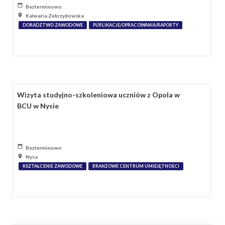
Bezterminowo
Kalwaria Zebrzydowska
DORADZTWO ZAWODOWE
PUBLIKACJE/OPRACOWANIA/RAPORTY
Wizyta studyjno-szkoleniowa uczniów z Opola w
BCU w Nysie
Bezterminowo
Nysa
KSZTAŁCENIE ZAWODOWE
BRANŻOWE CENTRUM UMIEJĘTNOŚCI