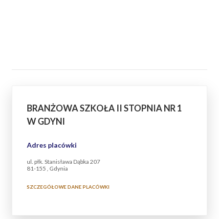
BRANŻOWA SZKOŁA II STOPNIA NR 1
W GDYNI
Adres placówki
ul. płk. Stanisława Dąbka 207
81-155 , Gdynia
SZCZEGÓŁOWE DANE PLACÓWKI