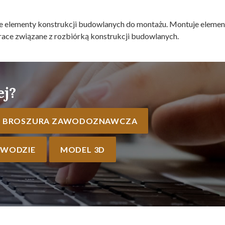
 elementy konstrukcji budowlanych do montażu. Montuje elemen
ace związane z rozbiórką konstrukcji budowlanych.
ej?
BROSZURA ZAWODOZNAWCZA
AWODZIE
MODEL 3D