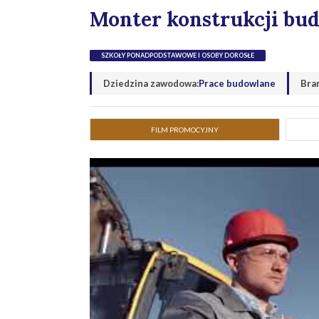
Monter konstrukcji bu
SZKOŁY PONADPODSTAWOWE I OSOBY DOROSŁE
Dziedzina zawodowa:
Prace budowlane
Bra
FILM PROMOCYJNY