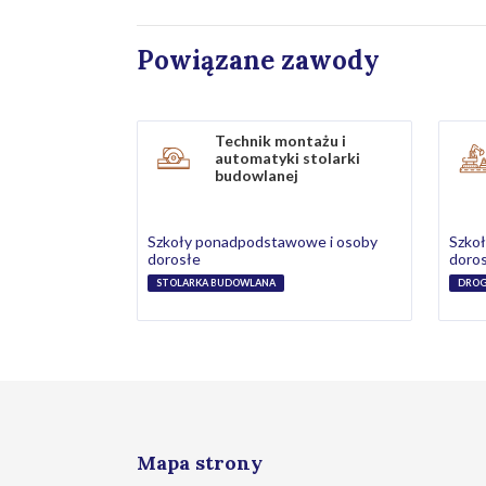
Powiązane zawody
Technik montażu i
automatyki stolarki
budowlanej
Szkoły ponadpodstawowe i osoby
Szko
dorosłe
doro
STOLARKA BUDOWLANA
DRO
Mapa strony