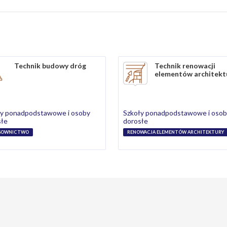
Technik budowy dróg
Technik renowacji
elementów architekt
ły ponadpodstawowe i osoby
Szkoły ponadpodstawowe i oso
słe
dorosłe
GOWNICTWO
RENOWACJA ELEMENTÓW ARCHITEKTURY