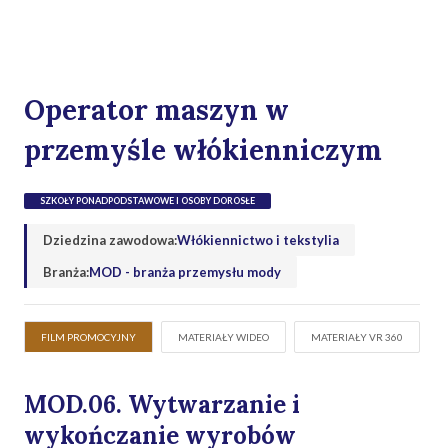
Operator maszyn w
przemyśle włókienniczym
SZKOŁY PONADPODSTAWOWE I OSOBY DOROSŁE
Dziedzina zawodowa:
Włókiennictwo i tekstylia
Branża:
MOD - branża przemysłu mody
FILM PROMOCYJNY
MATERIAŁY WIDEO
MATERIAŁY VR 360
MOD.06. Wytwarzanie i
wykończanie wyrobów