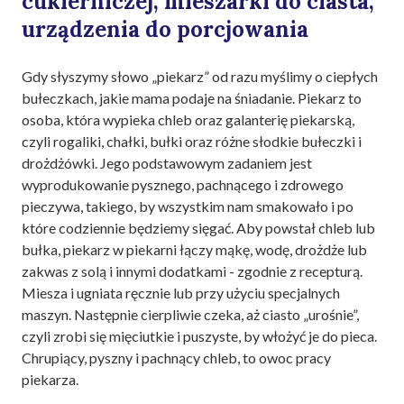
cukierniczej, mieszarki do ciasta,
urządzenia do porcjowania
Gdy słyszymy słowo „piekarz” od razu myślimy o ciepłych
bułeczkach, jakie mama podaje na śniadanie. Piekarz to
osoba, która wypieka chleb oraz galanterię piekarską,
czyli rogaliki, chałki, bułki oraz różne słodkie bułeczki i
drożdżówki. Jego podstawowym zadaniem jest
wyprodukowanie pysznego, pachnącego i zdrowego
pieczywa, takiego, by wszystkim nam smakowało i po
które codziennie będziemy sięgać. Aby powstał chleb lub
bułka, piekarz w piekarni łączy mąkę, wodę, drożdże lub
zakwas z solą i innymi dodatkami - zgodnie z recepturą.
Miesza i ugniata ręcznie lub przy użyciu specjalnych
maszyn. Następnie cierpliwie czeka, aż ciasto „urośnie”,
czyli zrobi się mięciutkie i puszyste, by włożyć je do pieca.
Chrupiący, pyszny i pachnący chleb, to owoc pracy
piekarza.