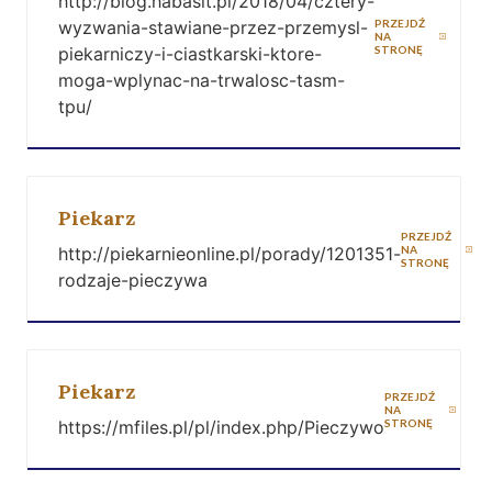
http://blog.habasit.pl/2018/04/cztery-
wyzwania-stawiane-przez-przemysl-
PRZEJDŹ
NA
piekarniczy-i-ciastkarski-ktore-
STRONĘ
moga-wplynac-na-trwalosc-tasm-
tpu/
Piekarz
PRZEJDŹ
http://piekarnieonline.pl/porady/1201351-
NA
STRONĘ
rodzaje-pieczywa
Piekarz
PRZEJDŹ
NA
https://mfiles.pl/pl/index.php/Pieczywo
STRONĘ