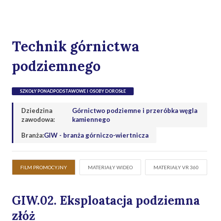
Technik górnictwa
podziemnego
SZKOŁY PONADPODSTAWOWE I OSOBY DOROSŁE
Dziedzina
Górnictwo podziemne i przeróbka węgla
zawodowa:
kamiennego
Branża:
GIW - branża górniczo-wiertnicza
FILM PROMOCYJNY
MATERIAŁY WIDEO
MATERIAŁY VR 360
GIW.02. Eksploatacja podziemna
złóż