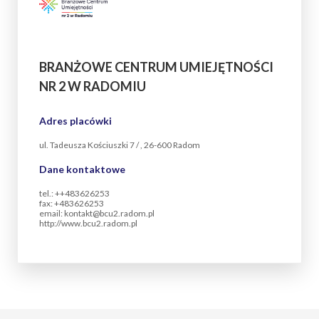
BRANŻOWE CENTRUM UMIEJĘTNOŚCI
NR 2 W RADOMIU
Adres placówki
ul. Tadeusza Kościuszki 7 / , 26-600 Radom
Dane kontaktowe
tel.: ++483626253
fax: +483626253
email: kontakt@bcu2.radom.pl
http://www.bcu2.radom.pl