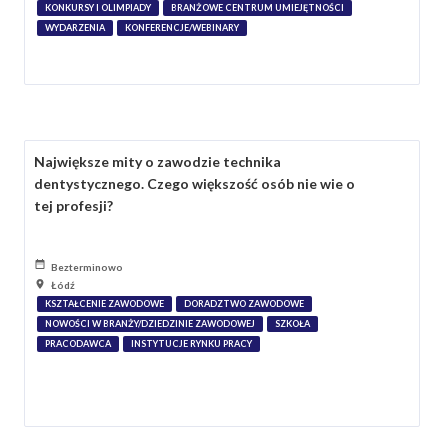
KONKURSY I OLIMPIADY
BRANŻOWE CENTRUM UMIEJĘTNOŚCI
WYDARZENIA
KONFERENCJE/WEBINARY
Największe mity o zawodzie technika
dentystycznego. Czego większość osób nie wie o
tej profesji?
Bezterminowo
Łódź
KSZTAŁCENIE ZAWODOWE
DORADZTWO ZAWODOWE
NOWOŚCI W BRANŻY/DZIEDZINIE ZAWODOWEJ
SZKOŁA
PRACODAWCA
INSTYTUCJE RYNKU PRACY