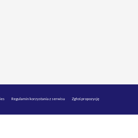
ies
Regulamin korzystania z serwisu
Zgłoś propozycję