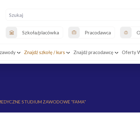
Szkoła/placówka
Pracodawca
O
 zawody
Znajdź szkołę / kurs
Znajdź pracodawcę
Oferty 
MEDYCZNE STUDIUM ZAWODOWE "FAMA"