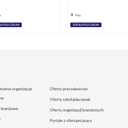
a
Piła
ŁA POLICEALNA
SZKOŁA POLICEALNA
tywne organizacje
Oferty pracodawców
ów
Oferty szkół/placówek
e branżowe
Oferty organizacji branżowych
y
Portale z ofertami pracy