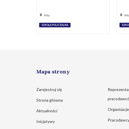
Piła
Pił
SZKOŁA POLICEALNA
SZKO
Mapa strony
Zarejestruj się
Reprezenta
pracodawc
Strona główna
Organizacj
Aktualności
Pracodawc
Inicjatywy